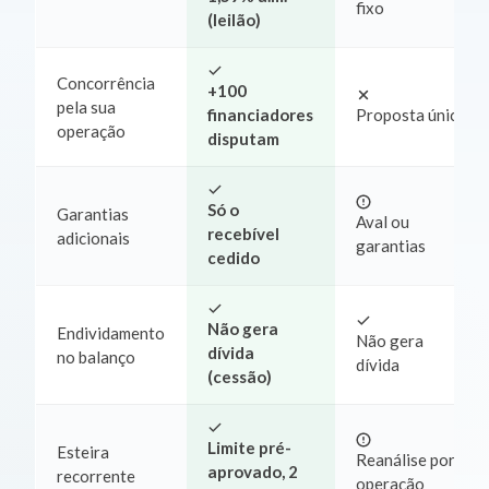
fixo
(leilão)
Concorrência
+100
pela sua
financiadores
Proposta única
operação
disputam
Só o
Garantias
Aval ou
recebível
adicionais
garantias
cedido
Não gera
Endividamento
Não gera
dívida
no balanço
dívida
(cessão)
Limite pré-
Esteira
Reanálise por
aprovado, 2
recorrente
operação