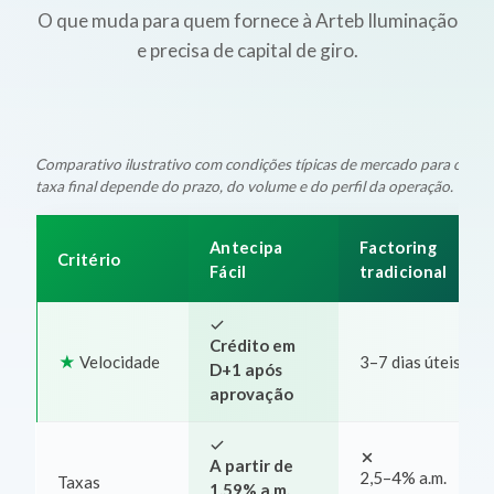
O que muda para quem fornece à Arteb Iluminação
e precisa de capital de giro.
Comparativo ilustrativo com condições típicas de mercado para oper
taxa final depende do prazo, do volume e do perfil da operação.
Antecipa
Factoring
Critério
Fácil
tradicional
Crédito em
Velocidade
3–7 dias úteis
D+1 após
aprovação
A partir de
2,5–4% a.m.
Taxas
1,59% a.m.