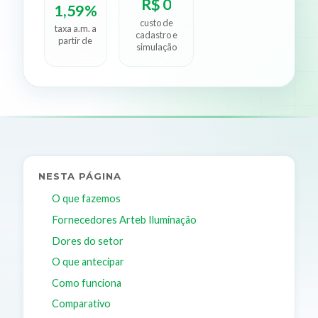
R$ 0
1,59%
custo de
taxa a.m. a
cadastro e
partir de
simulação
NESTA PÁGINA
O que fazemos
Fornecedores Arteb Iluminação
Dores do setor
O que antecipar
Como funciona
Comparativo