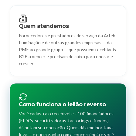
Quem atendemos
Fornecedores e prestadores de serviço da Arteb
Iluminação e de outras grandes empresas — da
PME ao grande grupo — que possuem recebíveis
B2B a vencer e precisam de caixa para operar e
crescer.
Como funciona o leilão reverso
Você cadastra o recebível e +100 financiadores
(FIDCs, securitizadoras, factorings e fundos)
disputam sua operação. Quem dá a melhor taxa
leva — e quem ganha com a concorrência é você.