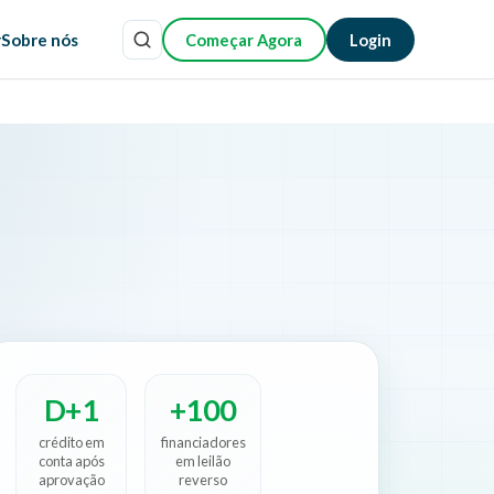
r
Sobre nós
Começar Agora
Login
D+1
+100
crédito em
financiadores
conta após
em leilão
aprovação
reverso