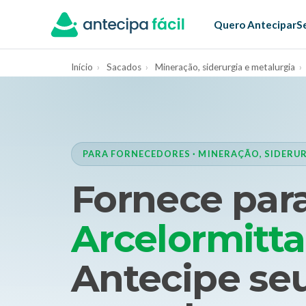
Quero Antecipar
S
Início
›
Sacados
›
Mineração, siderurgia e metalurgia
›
PARA FORNECEDORES · MINERAÇÃO, SIDERUR
Fornece para
Arcelormitt
Antecipe seu