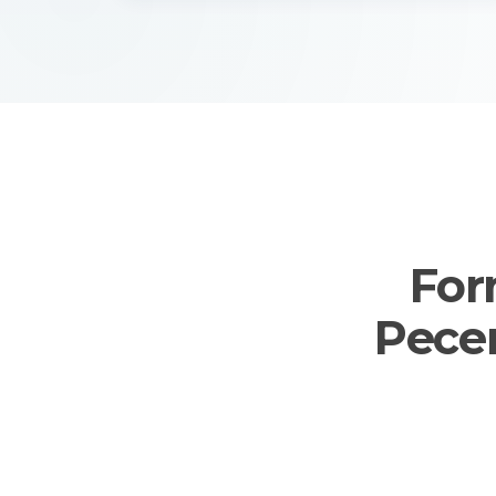
For
Pecem