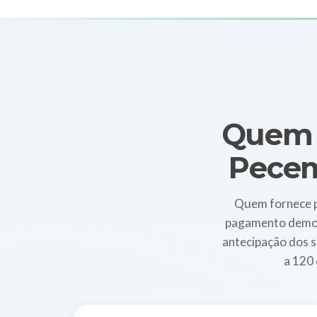
Quem f
Pecem
Quem fornece p
pagamento demora 
antecipação dos s
a 120 