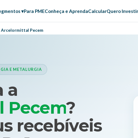
egmentos ▾
Para PME
Conheça e Aprenda
Calcular
Quero Investi
Arcelormittal Pecem
GIA E METALURGIA
 a
al Pecem
?
s recebíveis