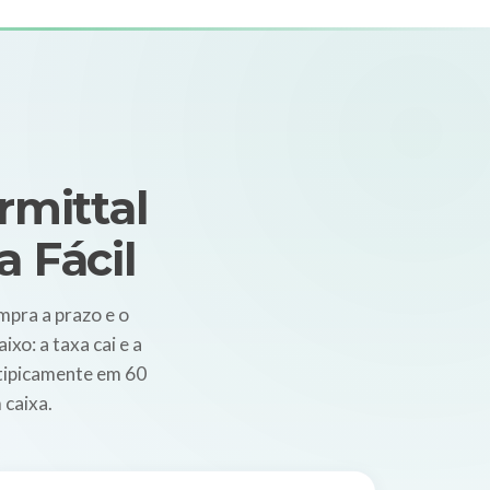
rmittal
 Fácil
pra a prazo e o
xo: a taxa cai e a
 tipicamente em 60
 caixa.