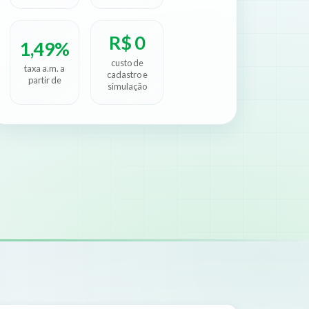
R$ 0
1,49%
custo de
taxa a.m. a
cadastro e
partir de
simulação