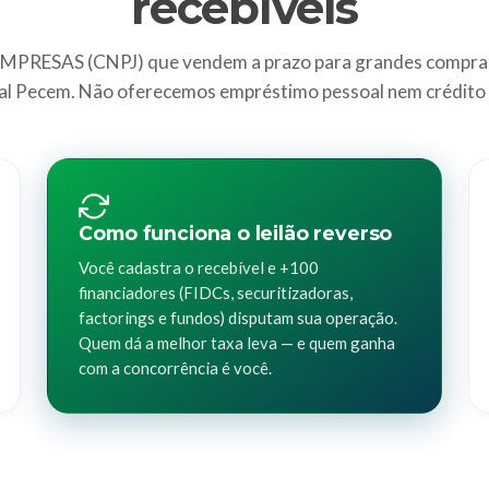
recebíveis
MPRESAS (CNPJ) que vendem a prazo para grandes compra
al Pecem. Não oferecemos empréstimo pessoal nem crédito
Como funciona o leilão reverso
Você cadastra o recebível e +100
financiadores (FIDCs, securitizadoras,
factorings e fundos) disputam sua operação.
Quem dá a melhor taxa leva — e quem ganha
com a concorrência é você.