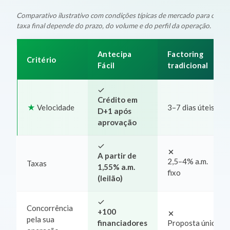
Comparativo ilustrativo com condições típicas de mercado para oper
taxa final depende do prazo, do volume e do perfil da operação.
Antecipa
Factoring
Critério
Fácil
tradicional
Crédito em
Velocidade
3–7 dias úteis
D+1 após
aprovação
A partir de
2,5–4% a.m.
Taxas
1,55% a.m.
fixo
(leilão)
Concorrência
+100
pela sua
financiadores
Proposta única