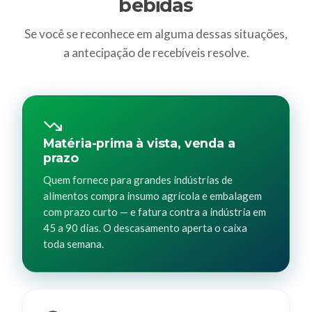
bebidas
Se você se reconhece em alguma dessas situações,
a antecipação de recebíveis resolve.
Matéria-prima à vista, venda a
prazo
Quem fornece para grandes indústrias de
alimentos compra insumo agrícola e embalagem
com prazo curto — e fatura contra a indústria em
45 a 90 dias. O descasamento aperta o caixa
toda semana.