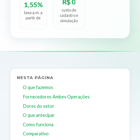
R$ 0
1,55%
custo de
taxa a.m. a
cadastro e
partir de
simulação
NESTA PÁGINA
O que fazemos
Fornecedores Ambev Operações
Dores do setor
O que antecipar
Como funciona
Comparativo