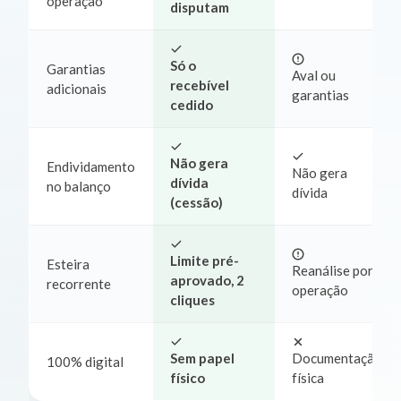
operação
disputam
Só o
Garantias
Aval ou
recebível
adicionais
garantias
cedido
Não gera
Endividamento
Não gera
dívida
no balanço
dívida
(cessão)
Limite pré-
Esteira
Reanálise por
aprovado, 2
recorrente
operação
cliques
Sem papel
Documentação
100% digital
físico
física