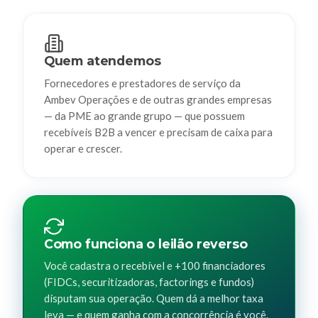
Quem atendemos
Fornecedores e prestadores de serviço da
Ambev Operações e de outras grandes empresas
— da PME ao grande grupo — que possuem
recebíveis B2B a vencer e precisam de caixa para
operar e crescer.
Como funciona o leilão reverso
Você cadastra o recebível e +100 financiadores
(FIDCs, securitizadoras, factorings e fundos)
disputam sua operação. Quem dá a melhor taxa
leva — e quem ganha com a concorrência é você.