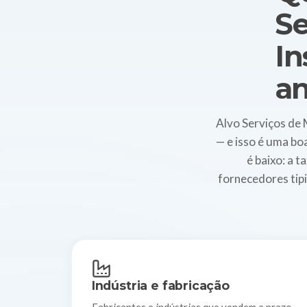
Se
I
an
Alvo Serviços de
— e isso é uma bo
é baixo: a t
fornecedores tip
Indústria e fabricação