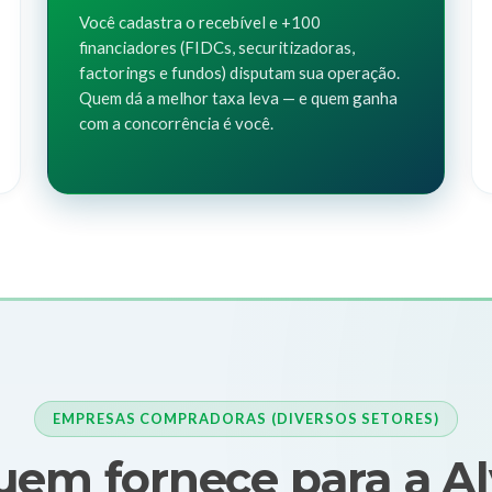
Você cadastra o recebível e +100
financiadores (FIDCs, securitizadoras,
factorings e fundos) disputam sua operação.
Quem dá a melhor taxa leva — e quem ganha
com a concorrência é você.
EMPRESAS COMPRADORAS (DIVERSOS SETORES)
em fornece para a A