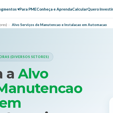
egmentos ▾
Para PME
Conheça e Aprenda
Calcular
Quero Investi
ores)
›
Alvo Serviços de Manutencao e Instalacao em Automacao
RAS (DIVERSOS SETORES)
a a
Alvo
 Manutencao
 em