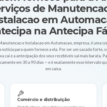
rviços de Manutenca
nstalacao em Automac
tecipa na Antecipa Fá
 Manutencao e Instalacao em Automacao, empresa, é uma c
a notícia para quem fornece a ela. Por ser um sacado forte, o
axa cai e a antecipação dos seus recebíveis sai mais barata.
icamente em 30 a 90 dias — e é exatamente esse intervalo 
em caixa.
Comércio e distribuição