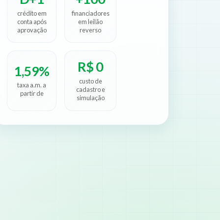
crédito em
financiadores
conta após
em leilão
aprovação
reverso
R$ 0
1,59%
custo de
taxa a.m. a
cadastro e
partir de
simulação