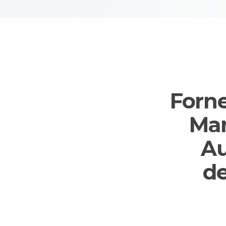
Forne
Man
Au
de