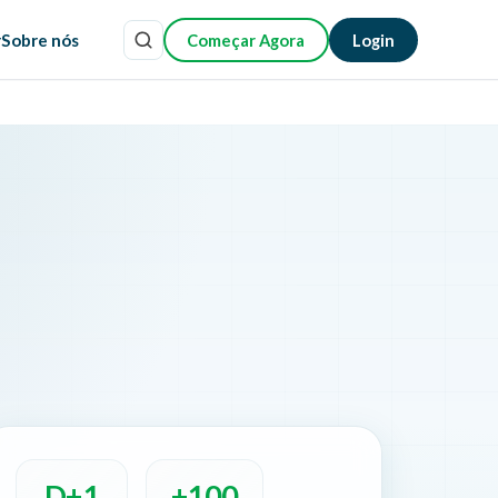
r
Sobre nós
Começar Agora
Login
D+1
+100