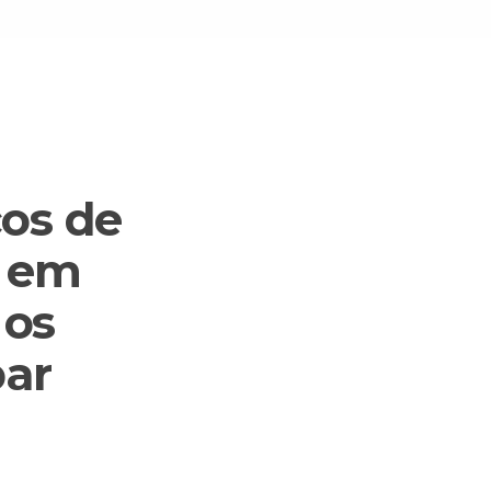
ços de
o em
 os
par