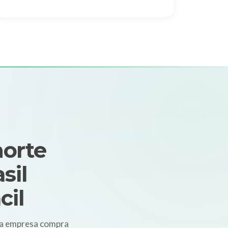
norte
sil
cil
ma empresa compra