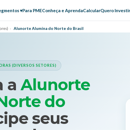
egmentos ▾
Para PME
Conheça e Aprenda
Calcular
Quero Investi
ores)
›
Alunorte Alumina do Norte do Brasil
RAS (DIVERSOS SETORES)
a a
Alunorte
Norte do
cipe seus