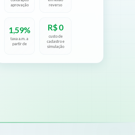
aprovação
reverso
R$ 0
1,59%
custo de
taxa a.m. a
cadastro e
partir de
simulação