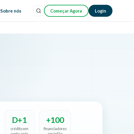
r
Sobre nós
Começar Agora
Login
D+1
+100
crédito em
financiadores
conta após
em leilão