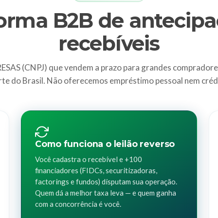
forma B2B de antecipa
recebíveis
AS (CNPJ) que vendem a prazo para grandes compradore
te do Brasil. Não oferecemos empréstimo pessoal nem créd
Como funciona o leilão reverso
Você cadastra o recebível e +100
financiadores (FIDCs, securitizadoras,
factorings e fundos) disputam sua operação.
Quem dá a melhor taxa leva — e quem ganha
com a concorrência é você.