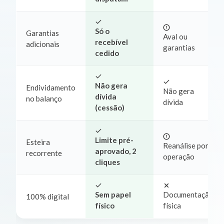
Só o
Garantias
Aval ou
recebível
adicionais
garantias
cedido
Não gera
Endividamento
Não gera
dívida
no balanço
dívida
(cessão)
Limite pré-
Esteira
Reanálise por
aprovado, 2
recorrente
operação
cliques
Sem papel
Documentação
100% digital
físico
física