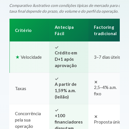
Comparativo ilustrativo com condições típicas de mercado para oper
taxa final depende do prazo, do volume e do perfil da operação.
Antecipa
Factoring
Critério
Fácil
tradicional
Crédito em
Velocidade
3–7 dias úteis
D+1 após
aprovação
A partir de
2,5–4% a.m.
Taxas
1,59% a.m.
fixo
(leilão)
Concorrência
+100
pela sua
financiadores
Proposta única
operação
disputam