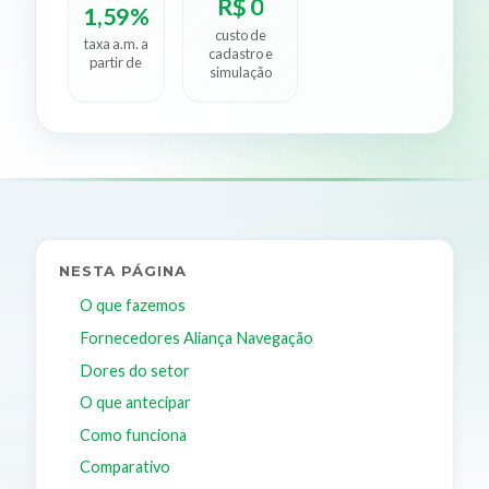
R$ 0
1,59%
custo de
taxa a.m. a
cadastro e
partir de
simulação
NESTA PÁGINA
O que fazemos
Fornecedores Aliança Navegação
Dores do setor
O que antecipar
Como funciona
Comparativo