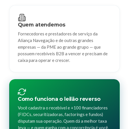
Quem atendemos
Fornecedores e prestadores de serviço da
Aliança Navegação e de outras grandes
empresas — da PME ao grande grupo — que
possuem recebíveis B2B a vencer e precisam de
caixa para operar e crescer.
Como funciona o leilão reverso
Você cadastra o recebível e +100 financiadores
(FIDCs, securitizadoras, factorings e fundos)
disputam sua operação. Quem dá a melhor taxa
leva — e quem ganha com a concorrência é você.