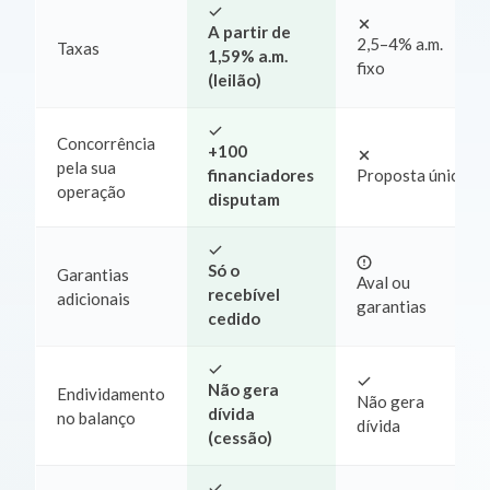
A partir de
2,5–4% a.m.
Taxas
1,59% a.m.
fixo
(leilão)
Concorrência
+100
pela sua
financiadores
Proposta única
operação
disputam
Só o
Garantias
Aval ou
recebível
adicionais
garantias
cedido
Não gera
Endividamento
Não gera
dívida
no balanço
dívida
(cessão)