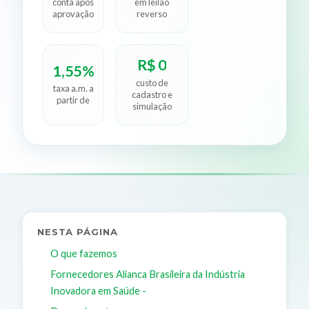
conta após
em leilão
aprovação
reverso
R$ 0
1,55%
custo de
taxa a.m. a
cadastro e
partir de
simulação
NESTA PÁGINA
O que fazemos
Fornecedores Alianca Brasileira da Indústria
Inovadora em Saúde -