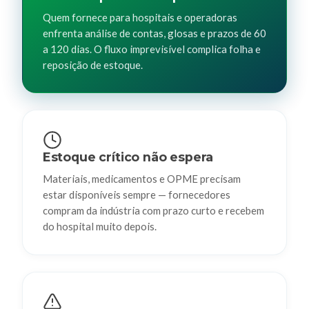
Quem fornece para hospitais e operadoras
enfrenta análise de contas, glosas e prazos de 60
a 120 dias. O fluxo imprevisível complica folha e
reposição de estoque.
Estoque crítico não espera
Materiais, medicamentos e OPME precisam
estar disponíveis sempre — fornecedores
compram da indústria com prazo curto e recebem
do hospital muito depois.