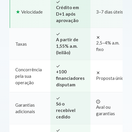
Crédito em
Velocidade
3–7 dias úteis
D+1 após
aprovação
A partir de
2,5–4% a.m.
Taxas
1,55% a.m.
fixo
(leilão)
Concorrência
+100
pela sua
financiadores
Proposta única
operação
disputam
Só o
Garantias
Aval ou
recebível
adicionais
garantias
cedido