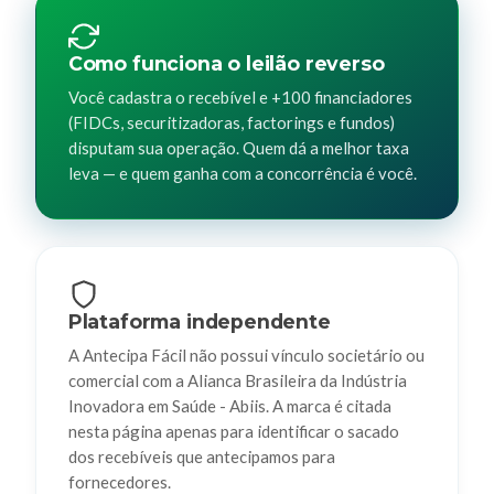
Como funciona o leilão reverso
Você cadastra o recebível e +100 financiadores
(FIDCs, securitizadoras, factorings e fundos)
disputam sua operação. Quem dá a melhor taxa
leva — e quem ganha com a concorrência é você.
Plataforma independente
A Antecipa Fácil não possui vínculo societário ou
comercial com a Alianca Brasileira da Indústria
Inovadora em Saúde - Abiis. A marca é citada
nesta página apenas para identificar o sacado
dos recebíveis que antecipamos para
fornecedores.