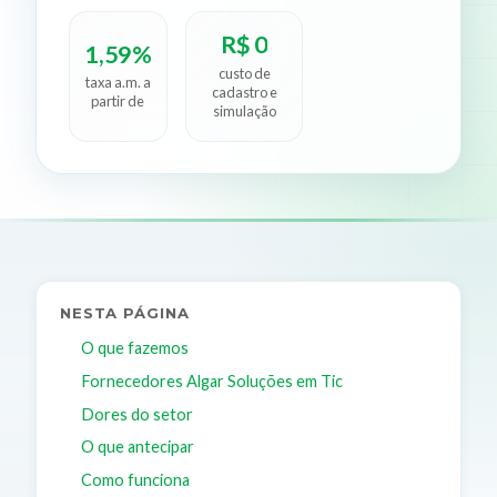
R$ 0
1,59%
custo de
taxa a.m. a
cadastro e
partir de
simulação
NESTA PÁGINA
O que fazemos
Fornecedores Algar Soluções em Tic
Dores do setor
O que antecipar
Como funciona