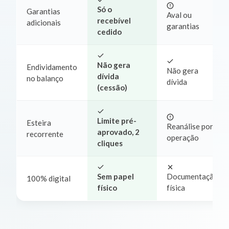
Só o
Garantias
Aval ou
recebível
adicionais
garantias
cedido
Não gera
Endividamento
Não gera
dívida
no balanço
dívida
(cessão)
Limite pré-
Esteira
Reanálise por
aprovado, 2
recorrente
operação
cliques
Sem papel
Documentação
100% digital
físico
física