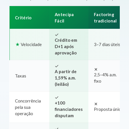
Antecipa
Factoring
Critério
Fácil
tradicional
Crédito em
Velocidade
3–7 dias úteis
D+1 após
aprovação
A partir de
2,5–4% a.m.
Taxas
1,59% a.m.
fixo
(leilão)
Concorrência
+100
pela sua
financiadores
Proposta única
operação
disputam