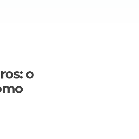
ros: o
como