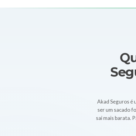
Qu
Seg
Akad Seguros é 
ser um sacado for
sai mais barata. 