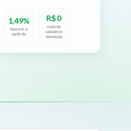
R$ 0
1,49%
custo de
taxa a.m. a
cadastro e
partir de
simulação