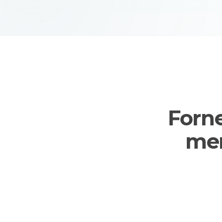
Forne
mer