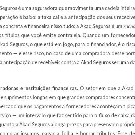
Seguros é uma seguradora que movimenta uma cadeia inteira 
peração é baixo: a taxa cai e a antecipação dos seus recebív
 concreta e financeira nisso tudo: a Akad Seguros é um
sacad
os títulos que você emite contra ela. Quando um fornecedor
Akad Seguros, o que está em jogo, para o financiador, é o ris
mento — e esse risco, no caso de uma compradora desse port
a antecipação de recebíveis contra a Akad Seguros ser uma d
doras e instituições financeiras.
O setor em que a Akad 
 de suprimentos longas, em que grandes compradores concen
 mercado que os pagamentos a fornecedores aconteçam tipica
rviço — um intervalo que faz sentido para o fluxo de caixa
uanto a Akad Seguros alonga prazos para preservar o próprio 
comprar insumos, pagar a folha e honrar tributos. Esse d