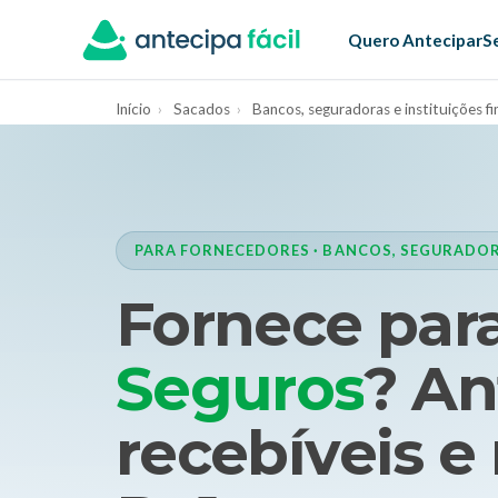
Quero Antecipar
S
Início
›
Sacados
›
Bancos, seguradoras e instituições fi
PARA FORNECEDORES · BANCOS, SEGURADORA
Fornece par
Seguros
? An
recebíveis e