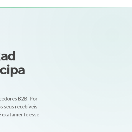
kad
cipa
cedores B2B. Por
os seus recebíveis
 é exatamente esse