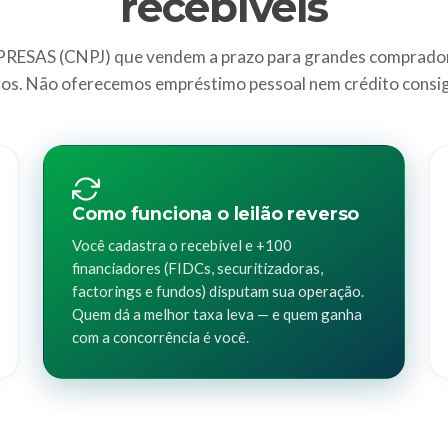
recebíveis
ESAS (CNPJ) que vendem a prazo para grandes comprado
os. Não oferecemos empréstimo pessoal nem crédito consi
Como funciona o leilão reverso
Você cadastra o recebível e +100
financiadores (FIDCs, securitizadoras,
factorings e fundos) disputam sua operação.
Quem dá a melhor taxa leva — e quem ganha
com a concorrência é você.