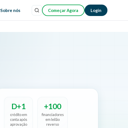
r
Sobre nós
Começar Agora
Login
D+1
+100
crédito em
financiadores
conta após
em leilão
aprovação
reverso