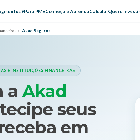
egmentos ▾
Para PME
Conheça e Aprenda
Calcular
Quero Investi
nanceiras
›
Akad Seguros
S E INSTITUIÇÕES FINANCEIRAS
a a
Akad
tecipe seus
 receba em