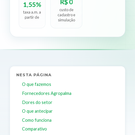
R$ 0
1,55%
custo de
taxa a.m. a
cadastro e
partir de
simulação
NESTA PÁGINA
O que fazemos
Fornecedores Agropalma
Dores do setor
O que antecipar
Como funciona
Comparativo