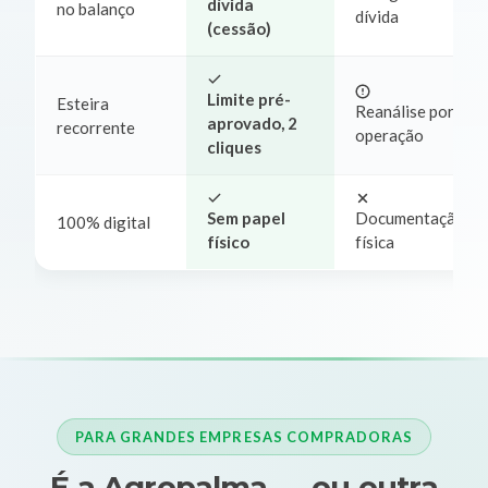
dívida
no balanço
dívida
(cessão)
Limite pré-
Esteira
Reanálise por
aprovado, 2
recorrente
operação
cliques
Sem papel
Documentação
100% digital
físico
física
PARA GRANDES EMPRESAS COMPRADORAS
É a Agropalma — ou outra