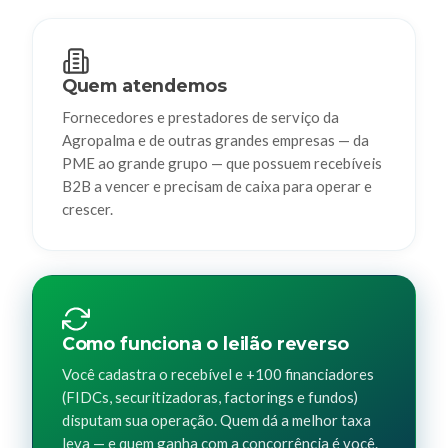
Quem atendemos
Fornecedores e prestadores de serviço da
Agropalma e de outras grandes empresas — da
PME ao grande grupo — que possuem recebíveis
B2B a vencer e precisam de caixa para operar e
crescer.
Como funciona o leilão reverso
Você cadastra o recebível e +100 financiadores
(FIDCs, securitizadoras, factorings e fundos)
disputam sua operação. Quem dá a melhor taxa
leva — e quem ganha com a concorrência é você.