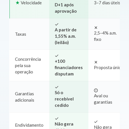
Velocidade
3–7 dias úteis
D+1 após
aprovação
A partir de
2,5–4% a.m.
Taxas
1,55% a.m.
fixo
(leilão)
Concorrência
+100
pela sua
financiadores
Proposta única
operação
disputam
Só o
Garantias
Aval ou
recebível
adicionais
garantias
cedido
Não gera
Endividamento
Não gera