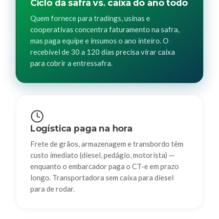
Ciclo da safra vs. caixa do ano todo
Quem fornece para tradings, usinas e
cooperativas concentra faturamento na safra,
mas paga equipe e insumos o ano inteiro. O
recebível de 30 a 120 dias precisa virar caixa
para cobrir a entressafra.
Logística paga na hora
Frete de grãos, armazenagem e transbordo têm
custo imediato (diesel, pedágio, motorista) —
enquanto o embarcador paga o CT-e em prazo
longo. Transportadora sem caixa para diesel
para de rodar.