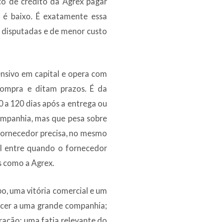
isco de crédito da Agrex pagar
 é baixo. É exatamente essa
s disputadas e de menor custo
nsivo em capital e opera com
ompra e ditam prazos. É da
a 120 dias após a entrega ou
companhia, mas que pesa sobre
 fornecedor precisa, no mesmo
al entre quando o fornecedor
s como a Agrex.
o, uma vitória comercial e um
rnecer a uma grande companhia;
ração: uma fatia relevante do