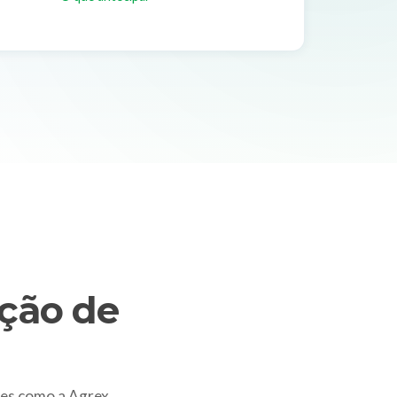
ção de
s como a Agrex.