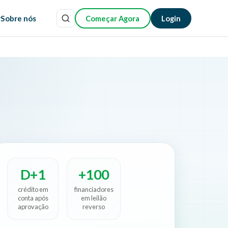
r
Sobre nós
Começar Agora
Login
D+1
+100
crédito em
financiadores
conta após
em leilão
aprovação
reverso