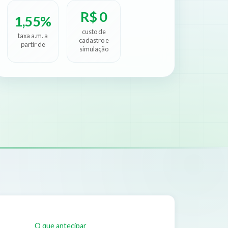
R$ 0
1,55%
custo de
taxa a.m. a
cadastro e
partir de
simulação
O que antecipar