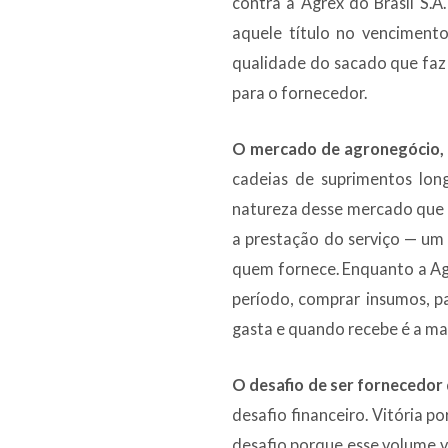
contra a Agrex do Brasil S.A.
aquele título no venciment
qualidade do sacado que faz 
para o fornecedor.
O mercado de agronegócio, 
cadeias de suprimentos lo
natureza desse mercado que 
a prestação do serviço — um 
quem fornece. Enquanto a Agr
período, comprar insumos, p
gasta e quando recebe é a m
O desafio de ser fornecedor
desafio financeiro. Vitória p
desafio porque esse volume v