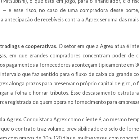
 (Mitsubishi), o que está em jogo, para o financiador, é o r
o — e esse risco, no caso de uma compradora desse porte,
a antecipação de recebíveis contra a Agrex ser uma das mai
tradings e cooperativas.
O setor em que a Agrex atua é inte
ngas, em que grandes compradores concentram poder de c
os pagamentos a fornecedores aconteçam tipicamente em 30 
intervalo que faz sentido para o fluxo de caixa da grande 
ex alonga prazos para preservar o próprio capital de giro, o
agar a folha e honrar tributos. Esse descasamento estrutur
arca registrada de quem opera no fornecimento para empresa
 da Agrex.
Conquistar a Agrex como cliente é, ao mesmo temp
orque o contrato traz volume, previsibilidade e o selo de fo
em com prazos de 30 a 120 dias e, muitas vezes, com concent