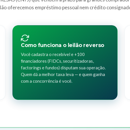
ão oferecemos empréstimo pessoal nem crédito consignad
Como funciona o leilão reverso
Você cadastra o recebível e +100
financiadores (FIDCs, securitizadoras,
factorings e fundos) disputam sua operação.
Quem dá a melhor taxa leva — e quem ganha
com a concorrência é você.