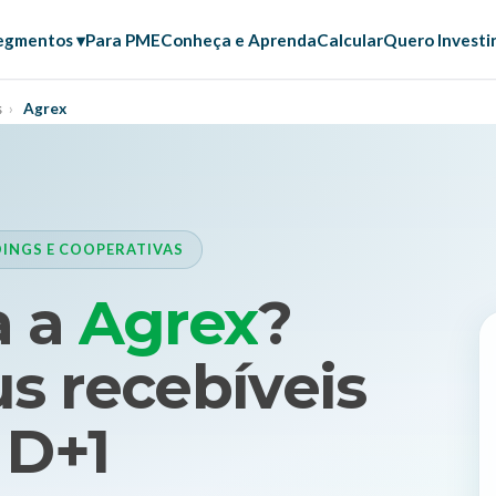
egmentos ▾
Para PME
Conheça e Aprenda
Calcular
Quero Investi
s
›
Agrex
INGS E COOPERATIVAS
a a
Agrex
?
s recebíveis
 D+1