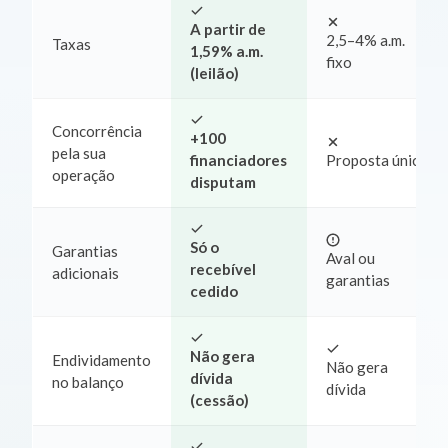
A partir de
2,5–4% a.m.
Taxas
1,59% a.m.
fixo
(leilão)
Concorrência
+100
pela sua
financiadores
Proposta única
operação
disputam
Só o
Garantias
Aval ou
recebível
adicionais
garantias
cedido
Não gera
Endividamento
Não gera
dívida
no balanço
dívida
(cessão)