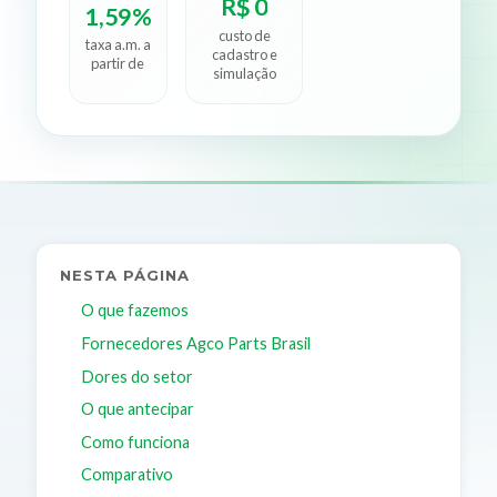
R$ 0
1,59%
custo de
taxa a.m. a
cadastro e
partir de
simulação
NESTA PÁGINA
O que fazemos
Fornecedores Agco Parts Brasil
Dores do setor
O que antecipar
Como funciona
Comparativo