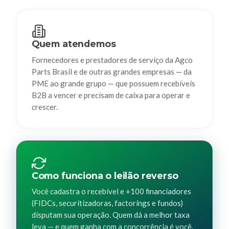
Quem atendemos
Fornecedores e prestadores de serviço da Agco
Parts Brasil e de outras grandes empresas — da
PME ao grande grupo — que possuem recebíveis
B2B a vencer e precisam de caixa para operar e
crescer.
Como funciona o leilão reverso
Você cadastra o recebível e +100 financiadores
(FIDCs, securitizadoras, factorings e fundos)
disputam sua operação. Quem dá a melhor taxa
leva — e quem ganha com a concorrência é você.