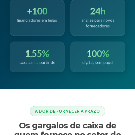
+100
24h
financiadores em leilão
análise para novos
fornecedores
1,55%
100%
taxa a.m. a partir de
digital, sem papel
A DOR DE FORNECER A PRAZO
Os gargalos de caixa de
quem fornece no setor de