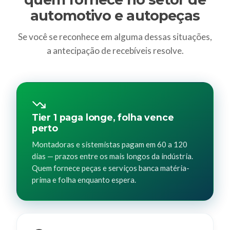
automotivo e autopeças
Se você se reconhece em alguma dessas situações,
a antecipação de recebíveis resolve.
Tier 1 paga longe, folha vence
perto
Montadoras e sistemistas pagam em 60 a 120
dias — prazos entre os mais longos da indústria.
Quem fornece peças e serviços banca matéria-
prima e folha enquanto espera.