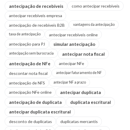
antecipação de recebíveis
como antecipar recebíveis
antecipar recebíveis empresa
vantagens da antecipação
antecipação de recebíveis B2B
taxa de antecipação
antecipar recebíveis online
antecipação para PJ
simular antecipação
antecipação sem burocracia
antecipar nota fiscal
antecipação de NFe
antecipar NFe
antecipar faturamento de NF
descontar nota fiscal
antecipar NF a prazo
antecipação de NFS
antecipação NFe online
antecipar duplicata
antecipação de duplicata
duplicata escritural
antecipar duplicata escritural
desconto de duplicatas
duplicatas mercantis