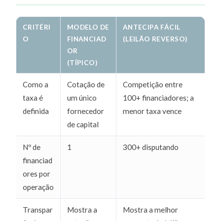
CRITÉRI
MODELO DE
ANTECIPA FÁCIL
O
FINANCIAD
(LEILÃO REVERSO)
OR
(TÍPICO)
Como a
Cotação de
Competição entre
taxa é
um único
100+ financiadores; a
definida
fornecedor
menor taxa vence
de capital
Nº de
1
300+ disputando
financiad
ores por
operação
Transpar
Mostra a
Mostra a melhor