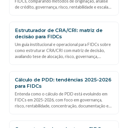
FIDCs, comparando métodos de originação, análise
de crédito, governança, risco, rentabilidade e escala
operacional em recebíveis B2B, com foco institucional
e visão prática para times especializados.
Estruturador de CRA/CRI: matriz de
decisão para FIDCs
Um guia institucional e operacional para FIDCs sobre
como estruturar CRA/CRI com matriz de decisão,
avaliando tese de alocação, risco, governança,
documentos, garantias, rentabilidade e escala com
foco em recebíveis B2B.
Cálculo de PDD: tendências 2025-2026
para FIDCs
Entenda como o cálculo de PDD está evoluindo em
FIDCs em 2025-2026, com foco em governança,
risco, rentabilidade, concentração, documentação e
integração entre crédito, compliance, operações e
funding em recebíveis B2B.