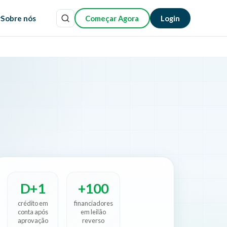
r
Sobre nós
Começar Agora
Login
D+1
+100
crédito em
financiadores
conta após
em leilão
aprovação
reverso