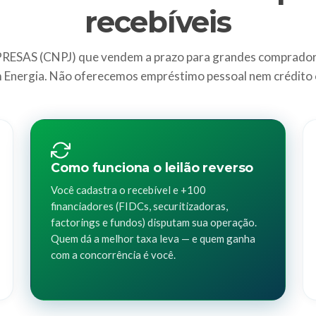
recebíveis
ESAS (CNPJ) que vendem a prazo para grandes comprador
 Energia. Não oferecemos empréstimo pessoal nem crédito
Como funciona o leilão reverso
Você cadastra o recebível e +100
financiadores (FIDCs, securitizadoras,
factorings e fundos) disputam sua operação.
Quem dá a melhor taxa leva — e quem ganha
com a concorrência é você.