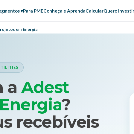
egmentos ▾
Para PME
Conheça e Aprenda
Calcular
Quero Investi
rojetos em Energia
TILITIES
a a
Adest
 Energia
?
s recebíveis