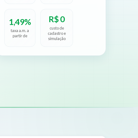
R$ 0
1,49%
custo de
taxa a.m. a
cadastro e
partir de
simulação