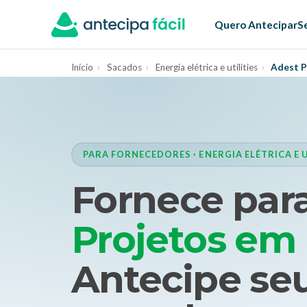
Quero Antecipar
S
Início
›
Sacados
›
Energia elétrica e utilities
›
Adest P
PARA FORNECEDORES · ENERGIA ELÉTRICA E U
Fornece par
Projetos em
Antecipe seu