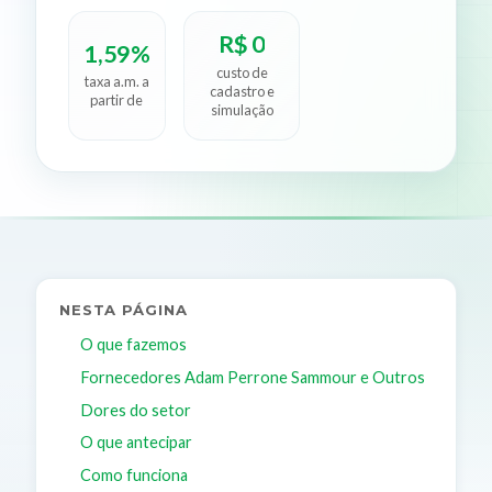
R$ 0
1,59%
custo de
taxa a.m. a
cadastro e
partir de
simulação
NESTA PÁGINA
O que fazemos
Fornecedores Adam Perrone Sammour e Outros
Dores do setor
O que antecipar
Como funciona