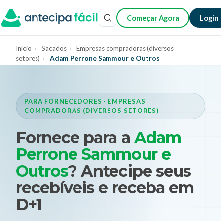
Começar Agora
Login
Início
›
Sacados
›
Empresas compradoras (diversos
setores)
›
Adam Perrone Sammour e Outros
PARA FORNECEDORES · EMPRESAS
COMPRADORAS (DIVERSOS SETORES)
Fornece para a
Adam
Perrone Sammour e
Outros
? Antecipe seus
recebíveis e receba em
D+1