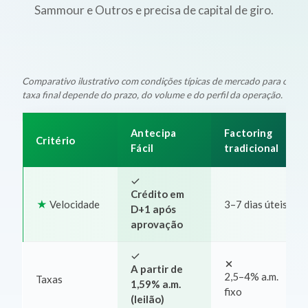
Sammour e Outros e precisa de capital de giro.
Comparativo ilustrativo com condições típicas de mercado para oper
taxa final depende do prazo, do volume e do perfil da operação.
Antecipa
Factoring
Critério
Fácil
tradicional
Crédito em
Velocidade
3–7 dias úteis
D+1 após
aprovação
A partir de
2,5–4% a.m.
Taxas
1,59% a.m.
fixo
(leilão)