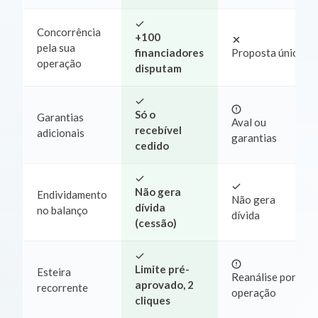
Concorrência
+100
pela sua
financiadores
Proposta única
operação
disputam
Só o
Garantias
Aval ou
recebível
adicionais
garantias
cedido
Não gera
Endividamento
Não gera
dívida
no balanço
dívida
(cessão)
Limite pré-
Esteira
Reanálise por
aprovado, 2
recorrente
operação
cliques