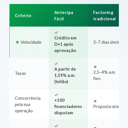
Antecipa
Factoring
Critério
Fácil
tradicional
Crédito em
Velocidade
3–7 dias úteis
D+1 após
aprovação
A partir de
2,5–4% a.m.
Taxas
1,59% a.m.
fixo
(leilão)
Concorrência
+100
pela sua
financiadores
Proposta única
operação
disputam