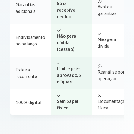
Só o
Garantias
Aval ou
recebível
adicionais
garantias
cedido
Não gera
Endividamento
Não gera
dívida
no balanço
dívida
(cessão)
Limite pré-
Esteira
Reanálise por
aprovado, 2
recorrente
operação
cliques
Sem papel
Documentação
100% digital
físico
física