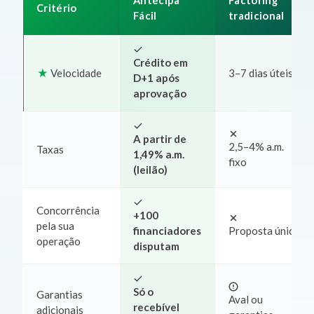
Antecipa
Factoring
Critério
Fácil
tradicional
Crédito em
Velocidade
3–7 dias úteis
D+1 após
aprovação
A partir de
2,5–4% a.m.
Taxas
1,49% a.m.
fixo
(leilão)
Concorrência
+100
pela sua
financiadores
Proposta única
operação
disputam
Só o
Garantias
Aval ou
recebível
adicionais