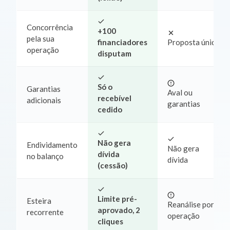
Concorrência
+100
pela sua
financiadores
Proposta única
operação
disputam
Só o
Garantias
Aval ou
recebível
adicionais
garantias
cedido
Não gera
Endividamento
Não gera
dívida
no balanço
dívida
(cessão)
Limite pré-
Esteira
Reanálise por
aprovado, 2
recorrente
operação
cliques