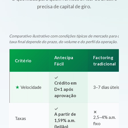
precisa de capital de giro.
Comparativo ilustrativo com condições típicas de mercado para oper
taxa final depende do prazo, do volume e do perfil da operação.
Antecipa
Factoring
Critério
Fácil
tradicional
Crédito em
Velocidade
3–7 dias úteis
D+1 após
aprovação
A partir de
2,5–4% a.m.
Taxas
1,59% a.m.
fixo
(leilão)