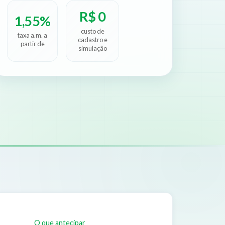
R$ 0
1,55%
custo de
taxa a.m. a
cadastro e
partir de
simulação
O que antecipar