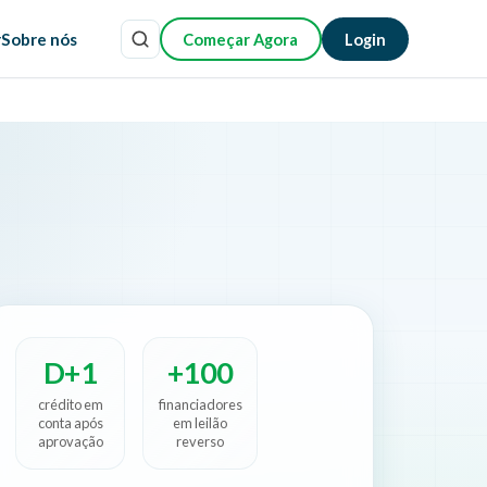
r
Sobre nós
Começar Agora
Login
D+1
+100
crédito em
financiadores
conta após
em leilão
aprovação
reverso