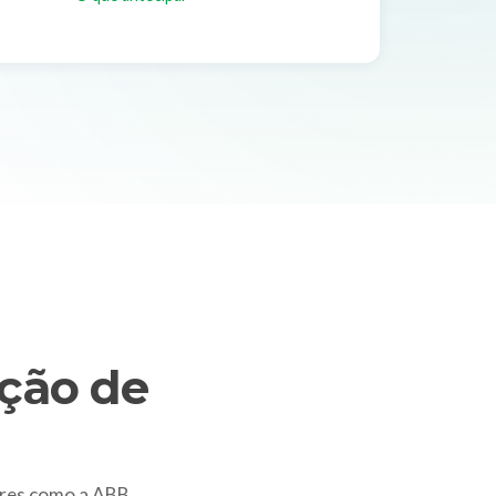
ção de
res como a ABB.