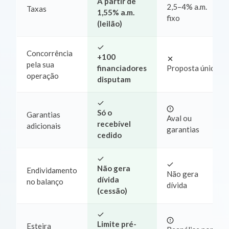
A partir de
2,5–4% a.m.
Taxas
1,55% a.m.
fixo
(leilão)
Concorrência
+100
pela sua
financiadores
Proposta única
operação
disputam
Só o
Garantias
Aval ou
recebível
adicionais
garantias
cedido
Não gera
Endividamento
Não gera
dívida
no balanço
dívida
(cessão)
Limite pré-
Esteira