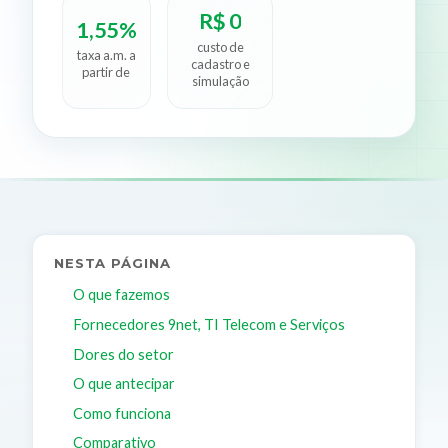
R$ 0
1,55%
custo de
taxa a.m. a
cadastro e
partir de
simulação
NESTA PÁGINA
O que fazemos
Fornecedores 9net, TI Telecom e Serviços
Dores do setor
O que antecipar
Como funciona
Comparativo