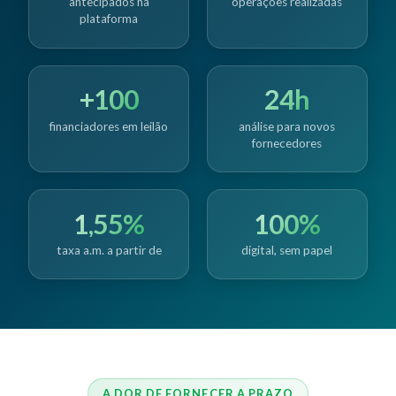
antecipados na
operações realizadas
plataforma
+100
24h
financiadores em leilão
análise para novos
fornecedores
1,55%
100%
taxa a.m. a partir de
digital, sem papel
A DOR DE FORNECER A PRAZO