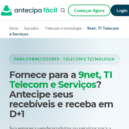
Começar Agora
Login
Início
›
Sacados
›
Telecom e tecnologia
›
9net, TI Telecom
e Serviços
PARA FORNECEDORES · TELECOM E TECNOLOGIA
Fornece para a
9net, TI
Telecom e Serviços
?
Antecipe seus
recebíveis e receba em
D+1
Sua empresa vende produtos ou serviços para a