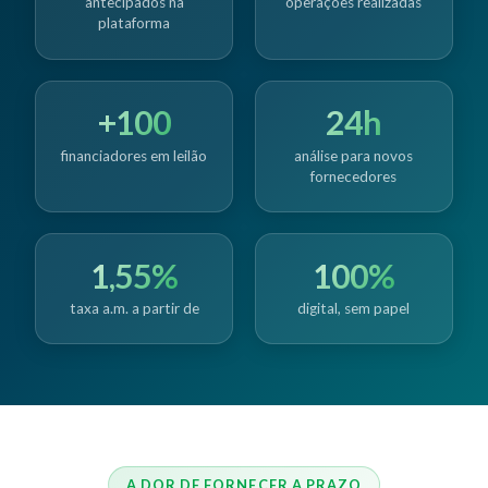
antecipados na
operações realizadas
plataforma
+100
24h
financiadores em leilão
análise para novos
fornecedores
1,55%
100%
taxa a.m. a partir de
digital, sem papel
A DOR DE FORNECER A PRAZO