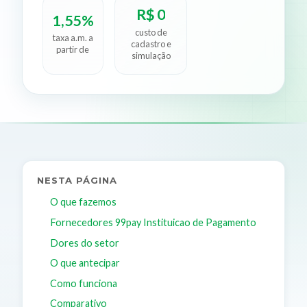
R$ 0
1,55%
custo de
taxa a.m. a
cadastro e
partir de
simulação
NESTA PÁGINA
O que fazemos
Fornecedores 99pay Instituicao de Pagamento
Dores do setor
O que antecipar
Como funciona
Comparativo