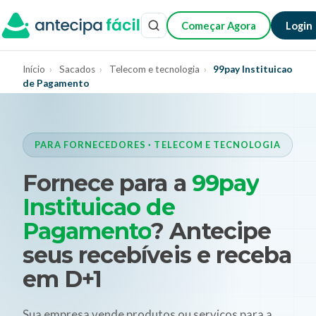
Começar Agora
Login
Início
›
Sacados
›
Telecom e tecnologia
›
99pay Instituicao
de Pagamento
PARA FORNECEDORES · TELECOM E TECNOLOGIA
Fornece para a
99pay
Instituicao de
Pagamento
? Antecipe
seus recebíveis e receba
em D+1
Sua empresa vende produtos ou serviços para a