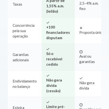
A partir de
2,5–4% a.m.
Taxas
1,55% a.m.
fixo
(leilão)
Concorrência
+100
pela sua
financiadores
Proposta única
operação
disputam
Só o
Garantias
Aval ou
recebível
adicionais
garantias
cedido
Não gera
Endividamento
Não gera
dívida
no balanço
dívida
(cessão)
Limite pré-
Esteira