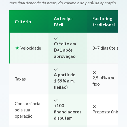
taxa final depende do prazo, do volume e do perfil da operação.
Antecipa
Factoring
Critério
Fácil
tradicional
Crédito em
Velocidade
3–7 dias úteis
D+1 após
aprovação
A partir de
2,5–4% a.m.
Taxas
1,59% a.m.
fixo
(leilão)
Concorrência
+100
pela sua
financiadores
Proposta única
operação
disputam