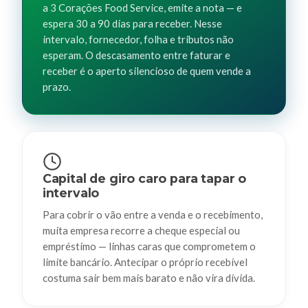
a 3 Corações Food Service, emite a nota — e
espera 30 a 90 dias para receber. Nesse
intervalo, fornecedor, folha e tributos não
esperam. O descasamento entre faturar e
receber é o aperto silencioso de quem vende a
prazo.
Capital de giro caro para tapar o
intervalo
Para cobrir o vão entre a venda e o recebimento,
muita empresa recorre a cheque especial ou
empréstimo — linhas caras que comprometem o
limite bancário. Antecipar o próprio recebível
costuma sair bem mais barato e não vira dívida.