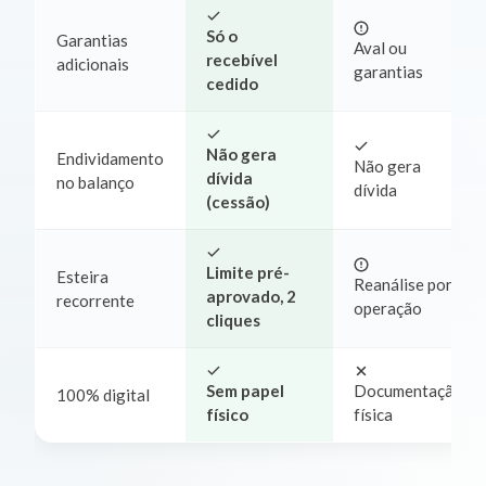
Só o
Garantias
Aval ou
recebível
adicionais
garantias
cedido
Não gera
Endividamento
Não gera
dívida
no balanço
dívida
(cessão)
Limite pré-
Esteira
Reanálise por
aprovado, 2
recorrente
operação
cliques
Sem papel
Documentação
100% digital
físico
física