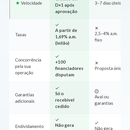
Velocidade
3–7 dias úteis
D+1 após
aprovação
A partir de
2,5–4% a.m.
Taxas
1,69% a.m.
fixo
(leilão)
Concorrência
+100
pela sua
financiadores
Proposta única
operação
disputam
Só o
Garantias
Aval ou
recebível
adicionais
garantias
cedido
Não gera
Endividamento
Não gera