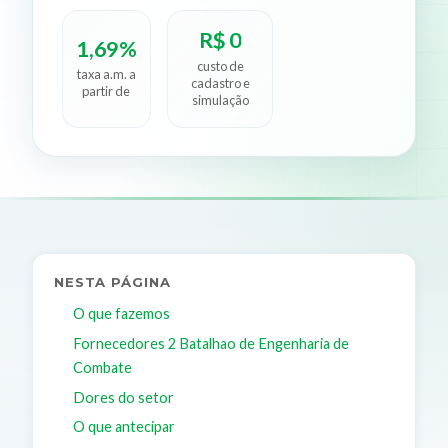
R$ 0
1,69%
custo de
taxa a.m. a
cadastro e
partir de
simulação
NESTA PÁGINA
O que fazemos
Fornecedores 2 Batalhao de Engenharia de
Combate
Dores do setor
O que antecipar