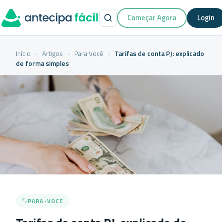
Começar Agora
Login
Início
›
Artigos
›
Para Você
›
Tarifas de conta PJ: explicado
de forma simples
PARA-VOCE