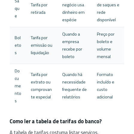
Sa
Tarifa por
negócio usa
de saques e
qu
retirada
dinheiro em
rede
e
espécie
disponível
Quando a
Preço por
Bol
Tarifa por
empresa
boleto e
eto
emissão ou
recebe por
volume
s
liquidação
boleto
mensal
Do
Tarifa por
Quando há
Formato
cu
extrato ou
necessidade
incluído e
me
comprovan
frequente de
custo
nto
te especial
relatórios
adicional
s
Como ler a tabela de tarifas do banco?
A tabela de tarifas costuma listar serviços,