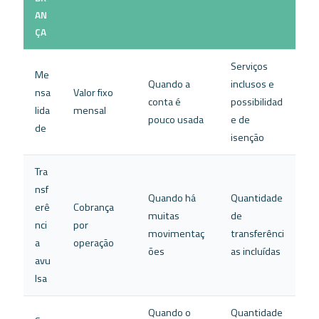
AN
ÇA
Serviços
Me
Quando a
inclusos e
nsa
Valor fixo
conta é
possibilidad
lida
mensal
pouco usada
e de
de
isenção
Tra
nsf
Quando há
Quantidade
erê
Cobrança
muitas
de
nci
por
movimentaç
transferênci
a
operação
ões
as incluídas
avu
lsa
Quando o
Quantidade