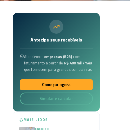
Antecipe seus recebíveis
Atendemos
empresas (B2B)
com
faturamento a partir de
R$ 400 mil/mês
que fornecem para grandes companhias.
Começar agora
Simular e calcular
MAIS LIDOS
CREDITO