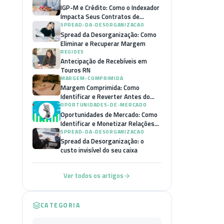
IGP-M e Crédito: Como o Indexador
Impacta Seus Contratos de
Financiamento
SPREAD-DA-DESORGANIZACAO
Spread da Desorganização: Como
Eliminar e Recuperar Margem
REGIOES
Antecipação de Recebíveis em
Touros RN
MARGEM-COMPRIMIDA
Margem Comprimida: Como
Identificar e Reverter Antes do
Colapso
OPORTUNIDADES-DE-MERCADO
Oportunidades de Mercado: Como
Identificar e Monetizar Relações
B2B
SPREAD-DA-DESORGANIZACAO
Spread da Desorganização: o
custo invisível do seu caixa
Ver todos os artigos
CATEGORIA