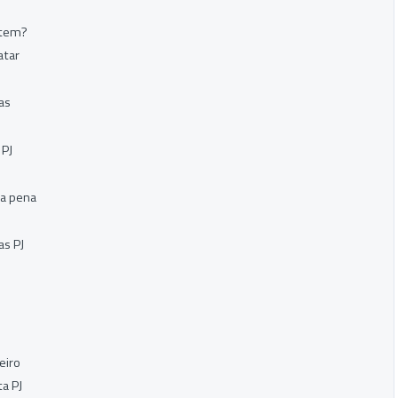
istem?
atar
as
 PJ
 a pena
as PJ
eiro
a PJ