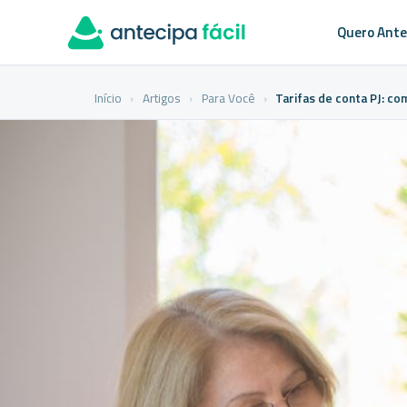
Quero Ante
Início
›
Artigos
›
Para Você
›
Tarifas de conta PJ: co