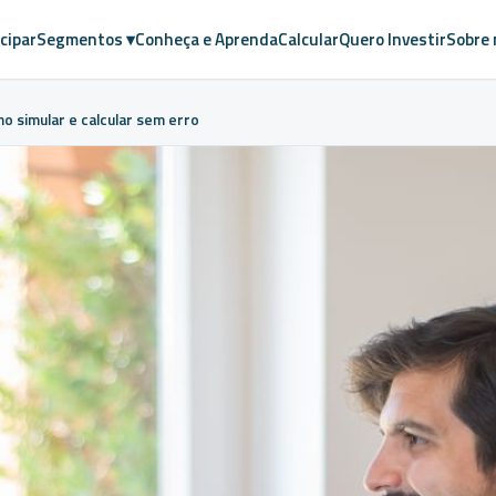
cipar
Segmentos ▾
Conheça e Aprenda
Calcular
Quero Investir
Sobre 
mo simular e calcular sem erro