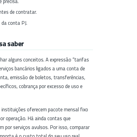
 precisa.
tes de contratar.
 da conta PJ.
sa saber
inhar alguns conceitos. A expressão “tarifas
erviços bancários ligados a uma conta de
onta, emissão de boletos, transferências,
ecíficos, cobrança por excesso de uso e
nstituições oferecem pacote mensal fixo
por operação. Há ainda contas que
por serviços avulsos. Por isso, comparar
porta é o custo total do seu uso real.