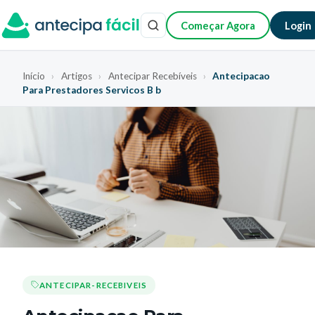
Começar Agora
Login
Início
›
Artigos
›
Antecipar Recebíveis
›
Antecipacao
Para Prestadores Servicos B b
ANTECIPAR-RECEBIVEIS