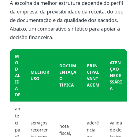
A escolha da melhor estrutura depende do perfil
da empresa, da previsibilidade da receita, do tipo
de documentação e da qualidade dos sacados.
Abaixo, um comparativo sintético para apoiar a
decisão financeira.
M
O
ATEN
DOCUM
PRIN
D
ÇÃO
MELHOR
ENTAÇÃ
CIPAL
AL
NECE
USO
O
VANT
ID
SSÁRI
TÍPICA
AGEM
A
A
DE
an
te
ci
serviços
aderê
valida
nota
pa
recorren
ncia
de do
fiscal,
çã
tes com
ao
lastro