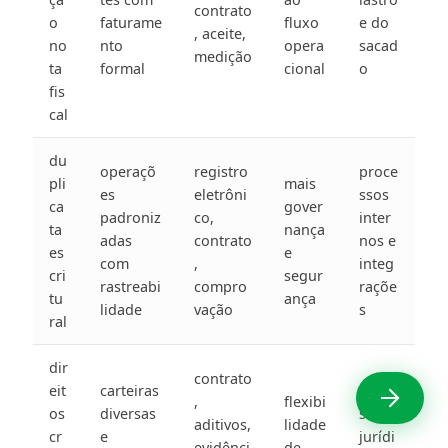
contrato
o
faturame
fluxo
e do
, aceite,
no
nto
opera
sacad
medição
ta
formal
cional
o
fis
cal
du
operaçõ
registro
proce
pli
mais
es
eletrôni
ssos
ca
gover
padroniz
co,
inter
ta
nança
adas
contrato
nos e
es
e
com
,
integ
cri
segur
rastreabi
compro
raçõe
tu
ança
lidade
vação
s
ral
dir
contrato
eit
carteiras
preci
,
flexibi
os
diversas
são
aditivos,
lidade
cr
e
jurídi
evidênci
de