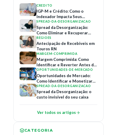
CREDITO
IGP-M e Crédito: Como o
Indexador Impacta Seus
Contratos de Financiamento
SPREAD-DA-DESORGANIZACAO
Spread da Desorganização:
Como Eliminar e Recuperar
Margem
REGIOES
Antecipação de Recebíveis em
Touros RN
MARGEM-COMPRIMIDA
Margem Comprimida: Como
Identificar e Reverter Antes do
Colapso
OPORTUNIDADES-DE-MERCADO
Oportunidades de Mercado:
Como Identificar e Monetizar
Relações B2B
SPREAD-DA-DESORGANIZACAO
Spread da Desorganização: o
custo invisível do seu caixa
Ver todos os artigos
CATEGORIA