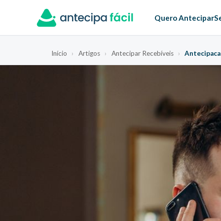
Quero Antecipar
S
Início
›
Artigos
›
Antecipar Recebíveis
›
Antecipaca