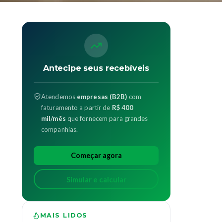
Antecipe seus recebíveis
Atendemos
empresas (B2B)
com
faturamento a partir de
R$ 400
mil/mês
que fornecem para grandes
companhias.
Começar agora
Simular e calcular
MAIS LIDOS