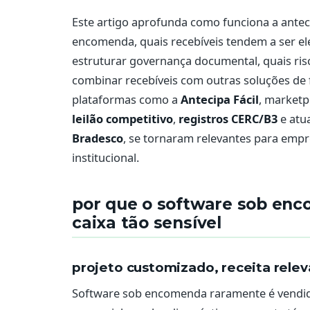
Este artigo aprofunda como funciona a ante
encomenda, quais recebíveis tendem a ser ele
estruturar governança documental, quais ri
combinar recebíveis com outras soluções d
plataformas como a
Antecipa Fácil
, market
leilão competitivo
,
registros CERC/B3
e atu
Bradesco
, se tornaram relevantes para emp
institucional.
por que o software sob en
caixa tão sensível
projeto customizado, receita rele
Software sob encomenda raramente é vendido