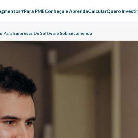
egmentos ▾
Para PME
Conheça e Aprenda
Calcular
Quero Investi
o Para Empresas De Software Sob Encomenda