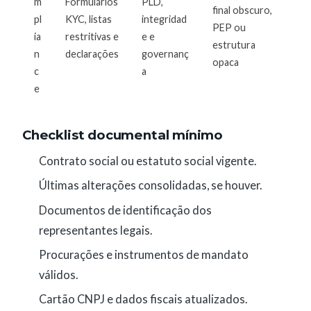
m
Formulários
PLD,
final obscuro,
pl
KYC, listas
integridad
PEP ou
ia
restritivas e
e e
estrutura
n
declarações
governanç
opaca
c
a
e
Checklist documental mínimo
Contrato social ou estatuto social vigente.
Últimas alterações consolidadas, se houver.
Documentos de identificação dos
representantes legais.
Procurações e instrumentos de mandato
válidos.
Cartão CNPJ e dados fiscais atualizados.