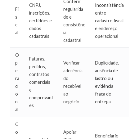
Conferir
CNPJ,
Inconsistência
Fi
regularida
inscrições,
entre
s
de e
certidões e
cadastro fiscal
c
consistênc
dados
e endereço
al
ia
cadastrais
operacional
cadastral
O
Faturas,
p
Verificar
Duplicidade,
pedidos,
e
aderência
ausência de
contratos
ra
do
lastro ou
comerciais
ci
recebível
evidência
e
o
ao
fraca de
comprovant
n
negócio
entrega
es
al
C
o
Apoiar
Beneficiário