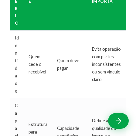
É
E
IMPORTA
R
I
O
Id
e
Evita operação
n
Quem
com partes
ti
Quem deve
cede o
inconsistentes
d
pagar
recebível
ou sem vínculo
a
claro
d
e
C
a
p
Define a
Estrutura
a
Capacidade
qualidade do
para
ci
econômica
lastro e a