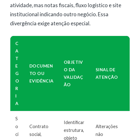
atividade, mas notas fiscais, fluxo logístico e site
institucional indicando outro negócio. Essa
divergência exige atenção especial.
C
A
T
OBJETIV
E
DOCUMEN
O DA
SINAL DE
G
TO OU
VALIDAÇ
ATENÇÃO
O
EVIDÊNCIA
ÃO
R
I
A
S
Identificar
o
Contrato
Alterações
estrutura,
ci
social,
não
objeto