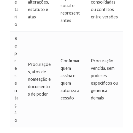
e
alterações,
consolidadas
social e
tá
estatuto e
ou conflitos
represent
ri
atas
entre versões
antes
o
R
e
p
r
Confirmar
Procuração
Procuraçõe
e
quem
vencida, sem
s, atos de
s
assina e
poderes
nomeação e
e
quem
específicos ou
documento
n
autoriza a
genérica
s de poder
ta
cessão
demais
ç
ã
o