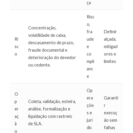
ça
Risc
o,
Concentração,
fra
Definir
volatilidade de caixa,
Ri
ude
alçada,
descasamento de prazo,
sc
e
mitigad
fraude documental e
o
co
ores e
deterioração do devedor
mpli
limites
ou cedente.
anc
e
Op
O
era
Garanti
p
Coleta, validação, esteira,
çõe
r
er
análise, formalização e
s e
execuç
aç
liquidação com rastreio
jurí
ão sem
ã
de SLA.
dic
falhas
o