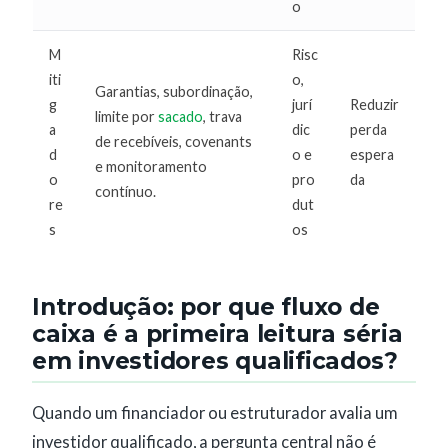
o
M
Risc
iti
o,
Garantias, subordinação,
g
jurí
Reduzir
limite por
sacado
, trava
a
dic
perda
de recebíveis, covenants
d
o e
espera
e monitoramento
o
pro
da
contínuo.
re
dut
s
os
Introdução: por que fluxo de
caixa é a primeira leitura séria
em investidores qualificados?
Quando um financiador ou estruturador avalia um
investidor qualificado, a pergunta central não é