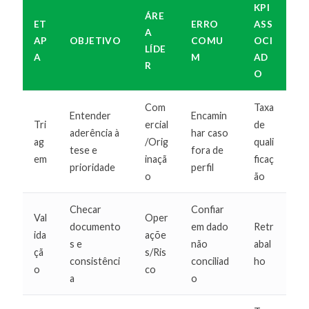
KPI
ÁRE
ET
ERRO
ASS
A
AP
OBJETIVO
COMU
OCI
LÍDE
A
M
AD
R
O
Com
Taxa
Entender
Encamin
Tri
ercial
de
aderência à
har caso
ag
/Orig
quali
tese e
fora de
em
inaçã
ficaç
prioridade
perfil
o
ão
Checar
Confiar
Val
Oper
documento
em dado
Retr
ida
açõe
s e
não
abal
çã
s/Ris
consistênci
conciliad
ho
o
co
a
o