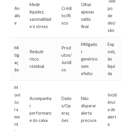
Tem
Medir
Olhar
An
Crédi
po
liquidez,
apenas
ális
to/Ri
de
sazonalidad
saldo
e
sco
deci
e e stress
final
são
Mitigado
Exp
Mi
Prod
Reduzir
r
osiç
tig
utos/
risco
genérico
ão
aç
Jurídi
residual
sem
líqui
ão
co
efeito
da
M
oni
Incid
Acompanha
Dado
Não
to
ênci
r
s/Op
disparar
ra
a de
performanc
eraç
alerta
me
alert
e do caixa
ões
precoce
nt
a