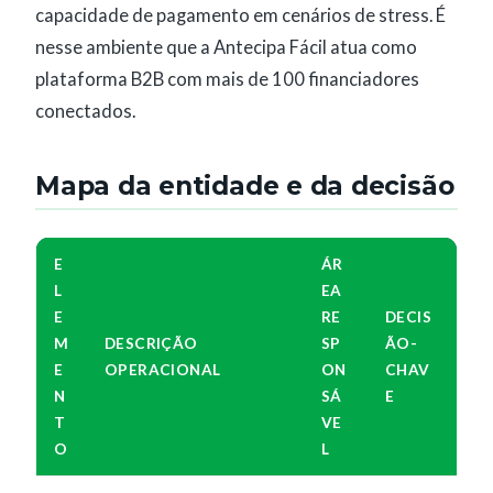
capacidade de pagamento em cenários de stress. É
nesse ambiente que a Antecipa Fácil atua como
plataforma B2B com mais de 100 financiadores
conectados.
Mapa da entidade e da decisão
E
ÁR
L
EA
E
RE
DECIS
M
DESCRIÇÃO
SP
ÃO-
E
OPERACIONAL
ON
CHAV
N
SÁ
E
T
VE
O
L