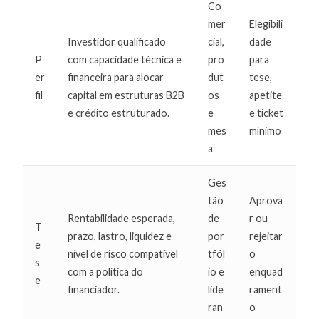
Co
mer
Elegibili
Investidor qualificado
cial,
dade
P
com capacidade técnica e
pro
para
er
financeira para alocar
dut
tese,
fil
capital em estruturas B2B
os
apetite
e crédito estruturado.
e
e ticket
mes
mínimo
a
Ges
tão
Aprova
Rentabilidade esperada,
de
r ou
T
prazo, lastro, liquidez e
por
rejeitar
e
nível de risco compatível
tfól
o
s
com a política do
io e
enquad
e
financiador.
lide
rament
ran
o