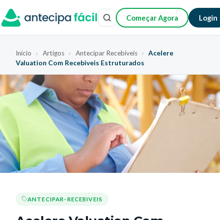
Começar Agora
Login
Início
›
Artigos
›
Antecipar Recebíveis
›
Acelere
Valuation Com Recebiveis Estruturados
ANTECIPAR-RECEBIVEIS