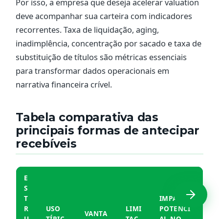
Por isso, a empresa que deseja acelerar valuation
deve acompanhar sua carteira com indicadores
recorrentes. Taxa de liquidação, aging,
inadimplência, concentração por sacado e taxa de
substituição de títulos são métricas essenciais
para transformar dados operacionais em
narrativa financeira crível.
Tabela comparativa das
principais formas de antecipar
recebíveis
E
S
T
IMPACTO
R
USO
LIMI
POTENCI
VANTA
U
TÍPIC
TAÇ
AL NO