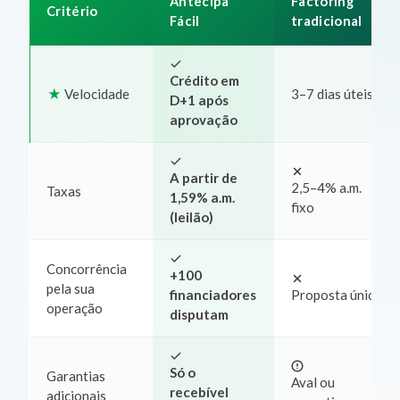
Antecipa
Factoring
Critério
Fácil
tradicional
Crédito em
Velocidade
3–7 dias úteis
D+1 após
aprovação
A partir de
2,5–4% a.m.
Taxas
1,59% a.m.
fixo
(leilão)
Concorrência
+100
pela sua
financiadores
Proposta única
operação
disputam
Só o
Garantias
Aval ou
recebível
adicionais