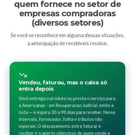
quem fornece no setor de
empresas compradoras
(diversos setores)
Se você se reconhece em alguma dessas situações,
a antecipação de recebíveis resolve.
Vendeu, faturou, mas o caixa só
entra depois
Você entrega o produto ou presta o serviço para
a Americanas - em Recuperacao Judicial, emite a
nota — e espera 30 a 90 dias para receber. Nesse
intervalo, fornecedor, folha e tributos não
esperam. O descasamento entre faturar e
receber é o aperto silencioso de quem vende a