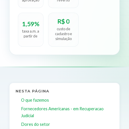
R$ 0
1,59%
custo de
taxa a.m. a
cadastro e
partir de
simulação
NESTA PÁGINA
O que fazemos
Fornecedores Americanas - em Recuperacao
Judicial
Dores do setor