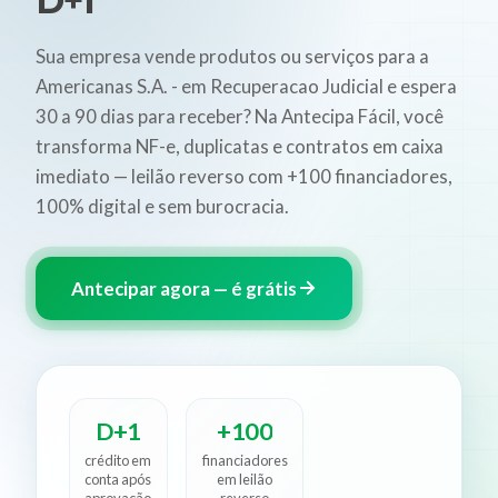
D+1
Sua empresa vende produtos ou serviços para a
Americanas S.A. - em Recuperacao Judicial e espera
30 a 90 dias para receber? Na Antecipa Fácil, você
transforma NF-e, duplicatas e contratos em caixa
imediato — leilão reverso com +100 financiadores,
100% digital e sem burocracia.
Antecipar agora — é grátis
D+1
+100
crédito em
financiadores
conta após
em leilão
aprovação
reverso