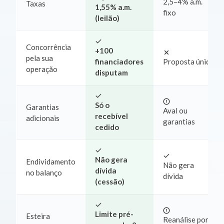
2,5–4% a.m.
Taxas
1,55% a.m.
fixo
(leilão)
Concorrência
+100
pela sua
financiadores
Proposta única
operação
disputam
Só o
Garantias
Aval ou
recebível
adicionais
garantias
cedido
Não gera
Endividamento
Não gera
dívida
no balanço
dívida
(cessão)
Limite pré-
Esteira
Reanálise por