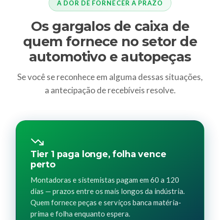
A DOR DE FORNECER A PRAZO
Os gargalos de caixa de
quem fornece no setor de
automotivo e autopeças
Se você se reconhece em alguma dessas situações,
a antecipação de recebíveis resolve.
Tier 1 paga longe, folha vence
perto
Montadoras e sistemistas pagam em 60 a 120
dias — prazos entre os mais longos da indústria.
Quem fornece peças e serviços banca matéria-
prima e folha enquanto espera.