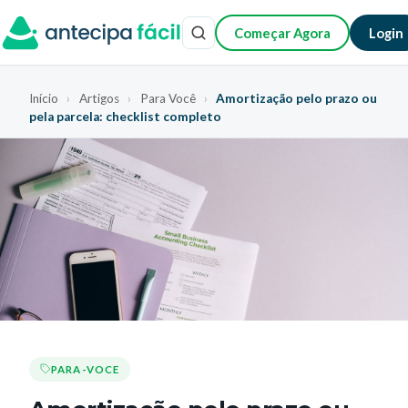
Começar Agora
Login
Início
›
Artigos
›
Para Você
›
Amortização pelo prazo ou
pela parcela: checklist completo
PARA-VOCE