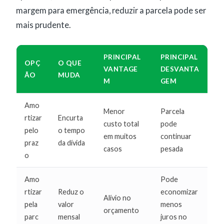
margem para emergência, reduzir a parcela pode ser
mais prudente.
PRINCIPAL
PRINCIPAL
OPÇ
O QUE
VANTAGE
DESVANTA
ÃO
MUDA
M
GEM
Amo
Menor
Parcela
rtizar
Encurta
custo total
pode
pelo
o tempo
em muitos
continuar
praz
da dívida
casos
pesada
o
Amo
Pode
rtizar
Reduz o
economizar
Alívio no
pela
valor
menos
orçamento
parc
mensal
juros no