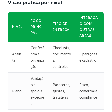
Visão prática por nível
INTERAÇÃ
FOCO
TIPO DE
O COM
NÍVEL
PRINCI
ENTREGA
OUTRAS
PAL
ÁREAS
Conferê
Checklists,
Analis
ncia e
documento
Operações
ta
organiza
s,
e cadastro
ção
controles
Validaçã
o e
Pareceres,
Risco,
Pleno
apoio a
ajustes,
comercial e
exceçõe
tratativas
compliance
s