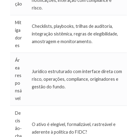
notificações, interação com compliance e
ção
risco.
Mit
Checklists, playbooks, trilhas de auditoria,
iga
integração sistêmica, regras de elegibilidade,
dor
amostragem e monitoramento.
es
Ár
ea
Jurídico estruturado com interface direta com
res
risco, operações, compliance, originadores e
po
gestão do fundo.
nsá
vel
De
cis
O ativo é elegível, formalizável, rastreável e
ão-
aderente à política do FIDC?
cha