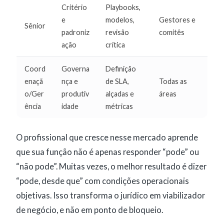
Critério
Playbooks,
e
modelos,
Gestores e
Sênior
padroniz
revisão
comitês
ação
crítica
Coord
Governa
Definição
enaçã
nça e
de SLA,
Todas as
o/Ger
produtiv
alçadas e
áreas
ência
idade
métricas
O profissional que cresce nesse mercado aprende
que sua função não é apenas responder “pode” ou
“não pode”. Muitas vezes, o melhor resultado é dizer
“pode, desde que” com condições operacionais
objetivas. Isso transforma o jurídico em viabilizador
de negócio, e não em ponto de bloqueio.