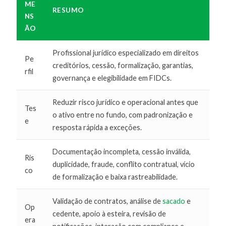
ME
RESUMO
NS
ÃO
Profissional jurídico especializado em direitos
Pe
creditórios, cessão, formalização, garantias,
rfil
governança e elegibilidade em FIDCs.
Reduzir risco jurídico e operacional antes que
Tes
o ativo entre no fundo, com padronização e
e
resposta rápida a exceções.
Documentação incompleta, cessão inválida,
Ris
duplicidade, fraude, conflito contratual, vício
co
de formalização e baixa rastreabilidade.
Validação de contratos, análise de
sacado
e
Op
cedente, apoio à esteira, revisão de
era