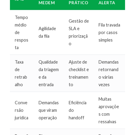
MEDEM
PRÁTICO
ALERTA
Tempo
Gestão de
médio
Fila travada
Agilidade
SLA e
de
por casos
da fila
priorizaçã
respos
simples
o
ta
Taxa
Qualidade
Ajuste de
Demandas
de
da triagem
checklist e
retornand
retrab
e da
treinamen
o várias
alho
entrada
to
vezes
Muitas
Conve
Demandas
Eficiência
aprovaçõe
rsão
que viram
do
s com
jurídica
operação
handoff
ressalvas