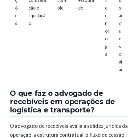
ç
contrata
contr
estoura
t
u
õ
ção e
ole
do
e
s
e
liquidaçã
c
ar
s
o
n
o
ol
u
o
e
gi
s
a
c
al
ar
O que faz o advogado de
recebíveis em operações de
logística e transporte?
O advogado de recebíveis avalia a solidez jurídica da
operação, a estrutura contratual, o fluxo de cessão,