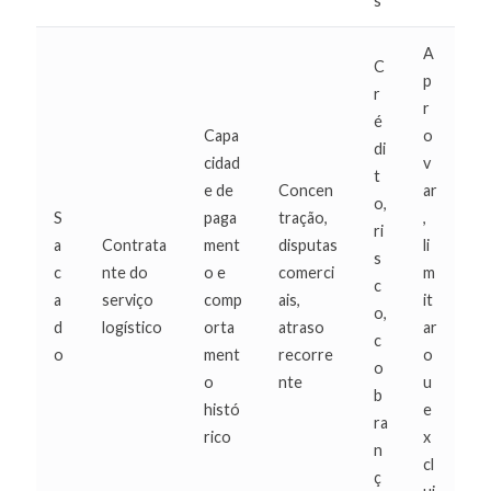
s
A
C
p
r
r
é
Capa
o
di
cidad
v
t
e de
Concen
ar
o,
S
paga
tração,
,
ri
a
Contrata
ment
disputas
li
s
c
nte do
o e
comerci
m
c
a
serviço
comp
ais,
it
o,
d
logístico
orta
atraso
ar
c
o
ment
recorre
o
o
o
nte
u
b
histó
e
ra
rico
x
n
cl
ç