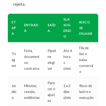
rejeita.
SLA
ET
RISCO
ENTRAD
SAÍD
SUG
AP
SE
A
A
ERID
A
FALHAR
O
Fila de
Ficha,
Pipeli
Até 4
Tri
lixo e
document
ne
hora
ag
baixa
os,
elegí
s
em
conversã
contratos
vel
úteis
o
Pare
Jur
Minutas,
1 a 2
Risco de
cer e
ídic
cessão,
dias
lastro e
ajust
o
evidências
úteis
execução
es