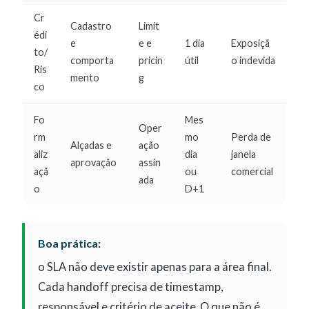
Cr
Cadastro
Limit
édi
e
e e
1 dia
Exposiçã
to/
comporta
pricin
útil
o indevida
Ris
mento
g
co
Fo
Mes
Oper
rm
mo
Perda de
Alçadas e
ação
aliz
dia
janela
aprovação
assin
açã
ou
comercial
ada
o
D+1
Boa prática:
o SLA não deve existir apenas para a área final.
Cada handoff precisa de timestamp,
responsável e critério de aceite. O que não é