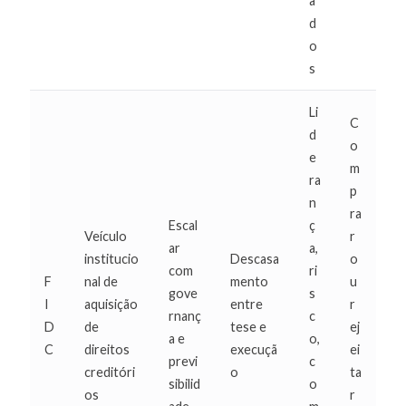
a
d
o
s
Li
C
d
o
e
m
ra
p
n
ra
Escal
ç
Veículo
r
ar
a,
institucio
Descasa
o
com
ri
F
nal de
mento
u
gove
s
I
aquisição
entre
r
rnanç
c
D
de
tese e
ej
a e
o,
C
direitos
execuçã
ei
previ
c
creditóri
o
ta
sibilid
o
os
r