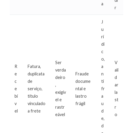
ui
a
r
J
u
rí
di
c
o,
Ser
V
R
Fatura,
a
verda
ali
e
duplicata
Fraude
n
deiro
d
c
de
docume
ti
,
ar
e
serviço,
ntal e
fr
exigív
la
bí
título
lastro
a
el e
st
v
vinculado
frágil
u
rastr
r
el
a frete
d
eável
o
e,
d