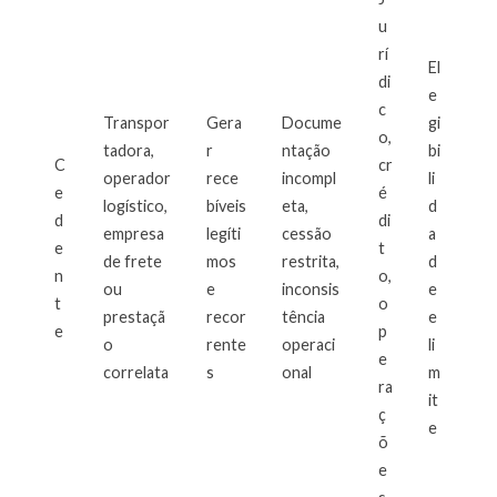
u
rí
El
di
e
c
Transpor
Gera
Docume
gi
o,
tadora,
r
ntação
bi
C
cr
operador
rece
incompl
li
e
é
logístico,
bíveis
eta,
d
d
di
empresa
legíti
cessão
a
e
t
de frete
mos
restrita,
d
n
o,
ou
e
inconsis
e
t
o
prestaçã
recor
tência
e
e
p
o
rente
operaci
li
e
correlata
s
onal
m
ra
it
ç
e
õ
e