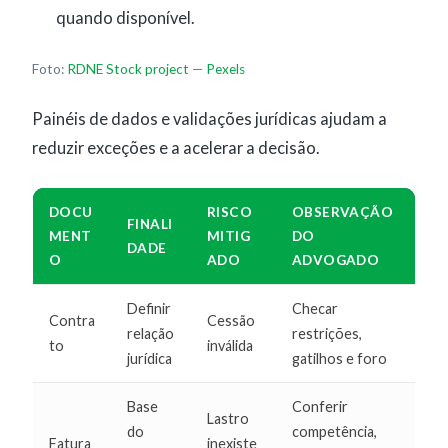
quando disponível.
Foto:
RDNE Stock project
—
Pexels
Painéis de dados e validações jurídicas ajudam a
reduzir exceções e a acelerar a decisão.
DOCU
RISCO
OBSERVAÇÃO
FINALI
MENT
MITIG
DO
DADE
O
ADO
ADVOGADO
Definir
Checar
Contra
Cessão
relação
restrições,
to
inválida
jurídica
gatilhos e foro
Base
Conferir
Lastro
do
competência,
Fatura
inexiste