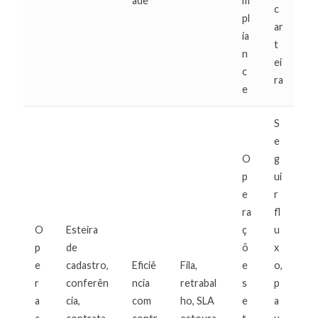
ade
m
c
pl
ar
ia
t
n
ei
c
ra
e
S
e
O
g
p
ui
e
r
ra
fl
O
Esteira
ç
u
p
de
õ
x
e
cadastro,
Eficiê
Fila,
e
o,
r
conferên
ncia
retrabal
s
p
a
cia,
com
ho, SLA
e
a