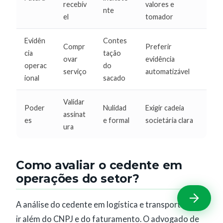
recebív
valores e
nte
el
tomador
Evidên
Contes
Compr
Preferir
cia
tação
ovar
evidência
operac
do
serviço
automatizável
ional
sacado
Validar
Poder
Nulidad
Exigir cadeia
assinat
es
e formal
societária clara
ura
Como avaliar o cedente em
operações do setor?
A análise do cedente em logística e transporte deve
ir além do CNPJ e do faturamento. O advogado de