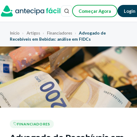
Começar Agora
Login
Início
›
Artigos
›
Financiadores
›
Advogado de
Recebíveis em Bebidas: análise em FIDCs
FINANCIADORES