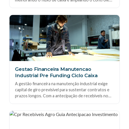
financeiro da sua empresa. Ideal para negócios que
buscam previsibilidade, liquidez rápida e mais poder de
negociação no mercado B2B.
Gestao Financeira Manutencao
Industrial Pre Funding Ciclo Caixa
A gestão financeira na manutenção industrial exige
capital de giro previsível para sustentar contratos e
prazos longos. Com a antecipação de recebíveis no
pré-funding, sua empresa equilibra o ciclo de caixa,
reduz riscos e mantém a operação ativa sem
depender de crédito bancário tradicional.