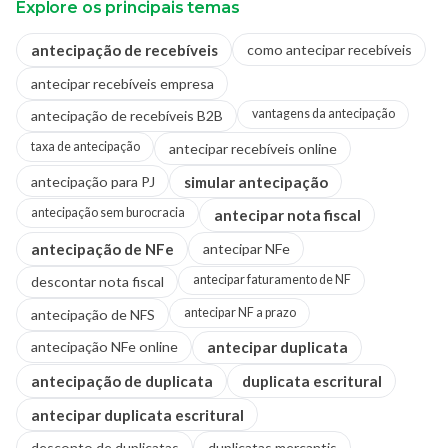
Explore os principais temas
antecipação de recebíveis
como antecipar recebíveis
antecipar recebíveis empresa
vantagens da antecipação
antecipação de recebíveis B2B
taxa de antecipação
antecipar recebíveis online
antecipação para PJ
simular antecipação
antecipação sem burocracia
antecipar nota fiscal
antecipação de NFe
antecipar NFe
antecipar faturamento de NF
descontar nota fiscal
antecipar NF a prazo
antecipação de NFS
antecipação NFe online
antecipar duplicata
antecipação de duplicata
duplicata escritural
antecipar duplicata escritural
desconto de duplicatas
duplicatas mercantis