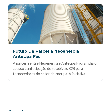
manterem liquidez, reduzirem riscos e utilizarem a
antecipação de recebíveis como aliada do
crescimento.
Futuro Da Parceria Neoenergia
Antecipa Facil
A parceria entre Neoenergia e Antecipa Fácil amplia o
acesso à antecipação de recebíveis B2B para
fornecedores do setor de energia. A iniciativa
fortalece o fluxo de caixa das empresas, oferecendo
capital de giro ágil, digital e com condições
competitivas para impulsionar crescimento e
previsibilidade financeira.