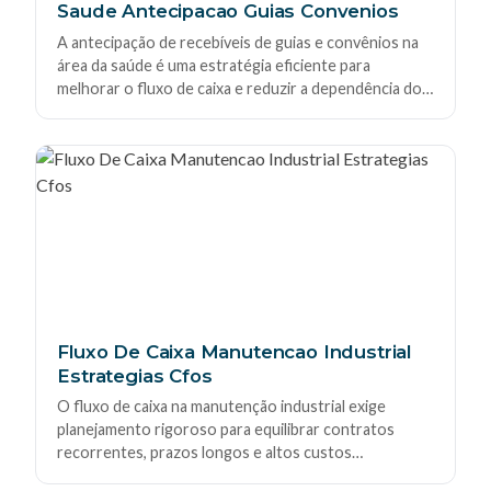
Saude Antecipacao Guias Convenios
A antecipação de recebíveis de guias e convênios na
área da saúde é uma estratégia eficiente para
melhorar o fluxo de caixa e reduzir a dependência dos
longos prazos de pagamento das operadoras. Neste
artigo, explicamos como funciona, quais são os
custos envolvidos, vantagens, riscos e boas práticas
para clínicas, hospitais e laboratórios.
Fluxo De Caixa Manutencao Industrial
Estrategias Cfos
O fluxo de caixa na manutenção industrial exige
planejamento rigoroso para equilibrar contratos
recorrentes, prazos longos e altos custos
operacionais. Veja estratégias práticas para CFOs