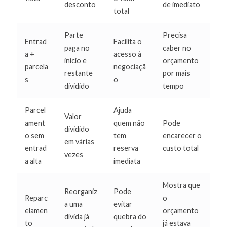
desconto
de imediato
total
Parte
Precisa
Entrad
Facilita o
paga no
caber no
a +
acesso à
início e
orçamento
parcela
negociaçã
restante
por mais
s
o
dividido
tempo
Parcel
Ajuda
Valor
ament
quem não
Pode
dividido
o sem
tem
encarecer o
em várias
entrad
reserva
custo total
vezes
a alta
imediata
Mostra que
Reorganiz
Pode
Reparc
o
a uma
evitar
elamen
orçamento
dívida já
quebra do
to
já estava