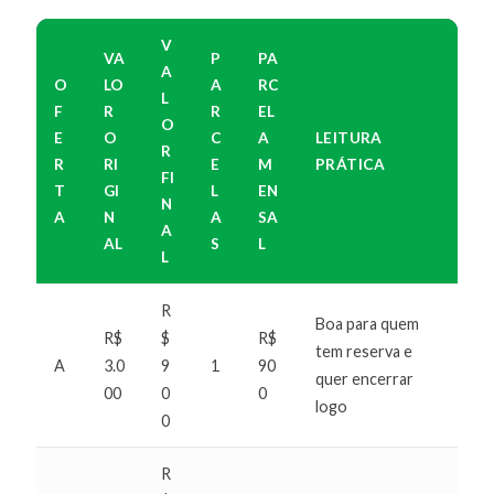
V
VA
P
PA
A
O
LO
A
RC
L
F
R
R
EL
O
E
O
C
A
LEITURA
R
R
RI
E
M
PRÁTICA
FI
T
GI
L
EN
N
A
N
A
SA
A
AL
S
L
L
R
Boa para quem
R$
$
R$
tem reserva e
A
3.0
9
1
90
quer encerrar
00
0
0
logo
0
R