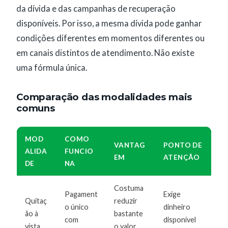
da dívida e das campanhas de recuperação
disponíveis. Por isso, a mesma dívida pode ganhar
condições diferentes em momentos diferentes ou
em canais distintos de atendimento. Não existe
uma fórmula única.
Comparação das modalidades mais
comuns
MOD
COMO
VANTAG
PONTO DE
ALIDA
FUNCIO
EM
ATENÇÃO
DE
NA
Costuma
Pagament
Exige
Quitaç
reduzir
o único
dinheiro
ão à
bastante
com
disponível
vista
o valor