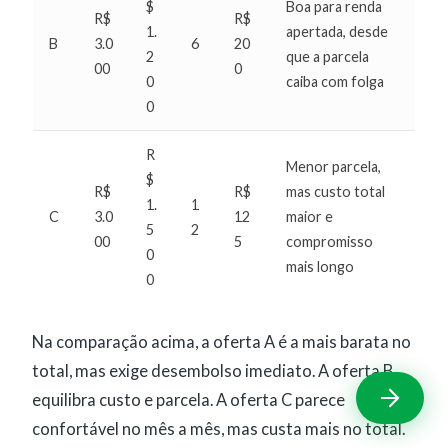
$
Boa para renda
R$
R$
1.
apertada, desde
B
3.0
6
20
2
que a parcela
00
0
0
caiba com folga
0
R
Menor parcela,
$
R$
R$
mas custo total
1.
1
C
3.0
12
maior e
5
2
00
5
compromisso
0
mais longo
0
Na comparação acima, a oferta A é a mais barata no
total, mas exige desembolso imediato. A oferta B
equilibra custo e parcela. A oferta C parece
confortável no mês a mês, mas custa mais no total.