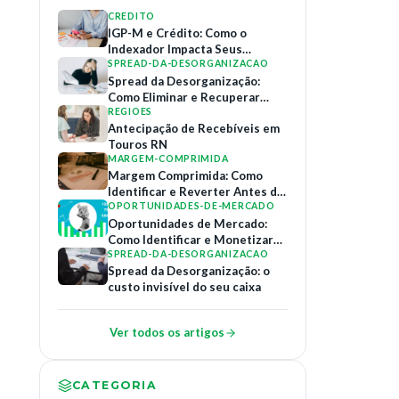
CREDITO
IGP-M e Crédito: Como o
Indexador Impacta Seus
Contratos de Financiamento
SPREAD-DA-DESORGANIZACAO
Spread da Desorganização:
Como Eliminar e Recuperar
Margem
REGIOES
Antecipação de Recebíveis em
Touros RN
MARGEM-COMPRIMIDA
Margem Comprimida: Como
Identificar e Reverter Antes do
Colapso
OPORTUNIDADES-DE-MERCADO
Oportunidades de Mercado:
Como Identificar e Monetizar
Relações B2B
SPREAD-DA-DESORGANIZACAO
Spread da Desorganização: o
custo invisível do seu caixa
Ver todos os artigos
CATEGORIA