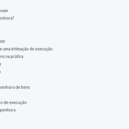
ionam
penhora?
zar
be uma intimação de execução
ns na prática
r
o
 penhora de bens
so de execução
a penhora