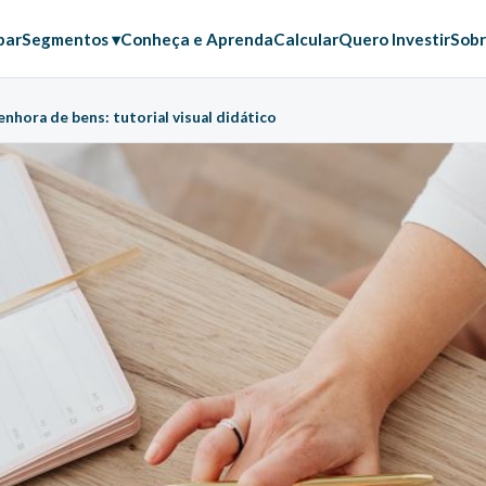
par
Segmentos ▾
Conheça e Aprenda
Calcular
Quero Investir
Sobr
nhora de bens: tutorial visual didático