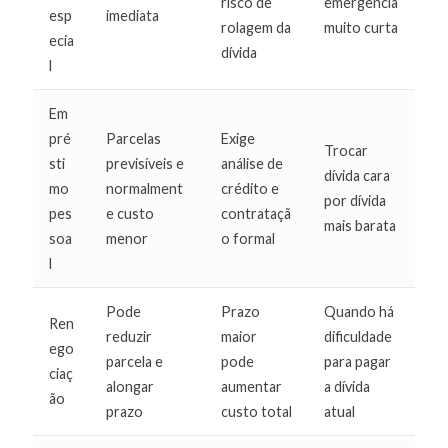
risco de
emergência
esp
imediata
rolagem da
muito curta
ecia
dívida
l
Em
pré
Parcelas
Exige
Trocar
sti
previsíveis e
análise de
dívida cara
mo
normalment
crédito e
por dívida
pes
e custo
contrataçã
mais barata
soa
menor
o formal
l
Pode
Prazo
Quando há
Ren
reduzir
maior
dificuldade
ego
parcela e
pode
para pagar
ciaç
alongar
aumentar
a dívida
ão
prazo
custo total
atual