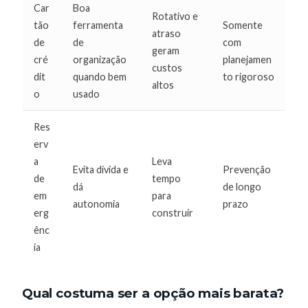
Car
Boa
Rotativo e
tão
ferramenta
Somente
atraso
de
de
com
geram
cré
organização
planejamen
custos
dit
quando bem
to rigoroso
altos
o
usado
Res
erv
a
Leva
Evita dívida e
Prevenção
de
tempo
dá
de longo
em
para
autonomia
prazo
erg
construir
ênc
ia
Qual costuma ser a opção mais barata?