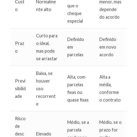
Cust
Normalme
menor, mas
que o
o
nte alto
depende
cheque
do acordo
especial
Curto para
Definido
Definido
Praz
o ideal,
em
em novo
o
mas pode
parcelas
acordo
se arrastar
Baixa, se
Alta, com
Alta a
Previ
houver
parcelas
média,
sibilid
uso
fixas ou
conforme
ade
recorrent
quase fixas
o contrato
e
Risco
Médio, se a
Médio, se o
de
parcela
prazo for
desc
Elevado