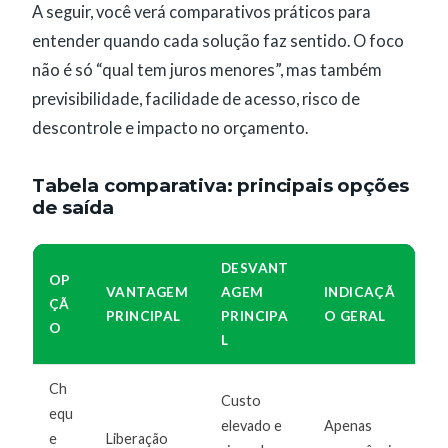
A seguir, você verá comparativos práticos para
entender quando cada solução faz sentido. O foco
não é só “qual tem juros menores”, mas também
previsibilidade, facilidade de acesso, risco de
descontrole e impacto no orçamento.
Tabela comparativa: principais opções
de saída
DESVANT
OP
VANTAGEM
AGEM
INDICAÇÃ
ÇÃ
PRINCIPAL
PRINCIPA
O GERAL
O
L
Ch
Custo
equ
elevado e
Apenas
e
Liberação