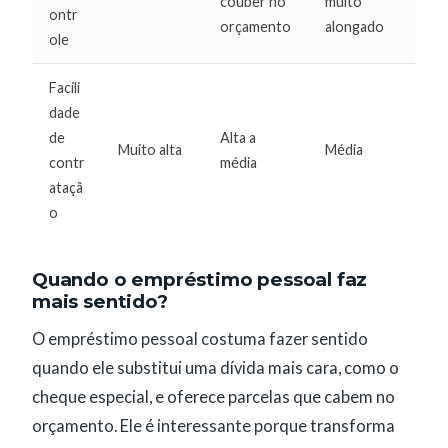
couber no
muito
ontr
orçamento
alongado
ole
Facili
dade
de
Alta a
Muito alta
Média
contr
média
ataçã
o
Quando o empréstimo pessoal faz
mais sentido?
O empréstimo pessoal costuma fazer sentido
quando ele substitui uma dívida mais cara, como o
cheque especial, e oferece parcelas que cabem no
orçamento. Ele é interessante porque transforma