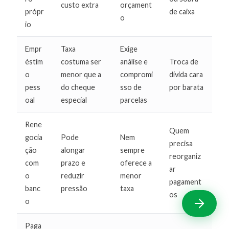
custo extra
orçament
própr
de caixa
o
io
Empr
Taxa
Exige
éstim
costuma ser
análise e
Troca de
o
menor que a
compromi
dívida cara
pess
do cheque
sso de
por barata
oal
especial
parcelas
Rene
Quem
gocia
Pode
Nem
precisa
ção
alongar
sempre
reorganiz
com
prazo e
oferece a
ar
o
reduzir
menor
pagament
banc
pressão
taxa
os
o
Paga