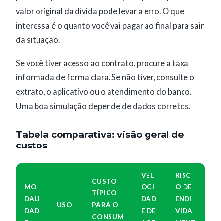
valor original da dívida pode levar a erro. O que
interessa é o quanto você vai pagar ao final para sair
da situação.
Se você tiver acesso ao contrato, procure a taxa
informada de forma clara. Se não tiver, consulte o
extrato, o aplicativo ou o atendimento do banco.
Uma boa simulação depende de dados corretos.
Tabela comparativa: visão geral de
custos
VEL
RISC
CUSTO
MO
OCI
O DE
TÍPICO
DALI
DAD
ENDI
USO
PARA O
DAD
E DE
VIDA
CONSUM