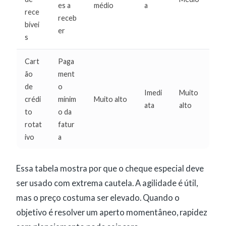
es a
médio
a
rece
receb
bívei
er
s
Cart
Paga
ão
ment
de
o
Imedi
Muito
crédi
mínim
Muito alto
ata
alto
to
o da
rotat
fatur
ivo
a
Essa tabela mostra por que o cheque especial deve
ser usado com extrema cautela. A agilidade é útil,
mas o preço costuma ser elevado. Quando o
objetivo é resolver um aperto momentâneo, rapidez