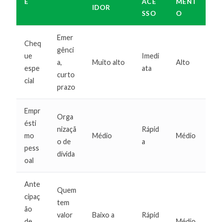
E
ACE
MENT
IDOR
SSO
O
Emer
Cheq
gênci
ue
Imedi
a,
Muito alto
Alto
espe
ata
curto
cial
prazo
Empr
Orga
ésti
nizaçã
Rápid
mo
Médio
Médio
o de
a
pess
dívida
oal
Ante
Quem
cipaç
tem
ão
valor
Baixo a
Rápid
de
Médio