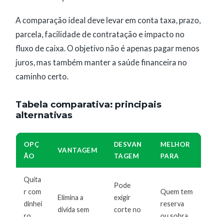
A comparação ideal deve levar em conta taxa, prazo,
parcela, facilidade de contratação e impacto no
fluxo de caixa. O objetivo não é apenas pagar menos
juros, mas também manter a saúde financeira no
caminho certo.
Tabela comparativa: principais
alternativas
OPÇ
DESVAN
MELHOR
VANTAGEM
ÃO
TAGEM
PARA
Quita
Pode
r com
Quem tem
Elimina a
exigir
dinhei
reserva
dívida sem
corte no
ro
ou sobra