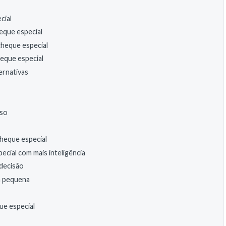
cial
eque especial
cheque especial
heque especial
ernativas
aso
cheque especial
ecial com mais inteligência
decisão
da pequena
e especial