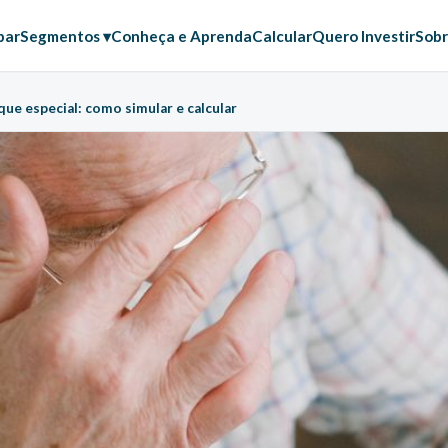
par
Segmentos ▾
Conheça e Aprenda
Calcular
Quero Investir
Sobr
ue especial: como simular e calcular