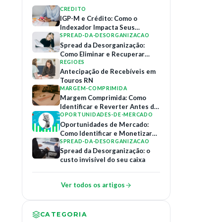
CREDITO
IGP-M e Crédito: Como o
Indexador Impacta Seus
Contratos de Financiamento
SPREAD-DA-DESORGANIZACAO
Spread da Desorganização:
Como Eliminar e Recuperar
Margem
REGIOES
Antecipação de Recebíveis em
Touros RN
MARGEM-COMPRIMIDA
Margem Comprimida: Como
Identificar e Reverter Antes do
Colapso
OPORTUNIDADES-DE-MERCADO
Oportunidades de Mercado:
Como Identificar e Monetizar
Relações B2B
SPREAD-DA-DESORGANIZACAO
Spread da Desorganização: o
custo invisível do seu caixa
Ver todos os artigos
CATEGORIA