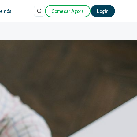
e nós
Começar Agora
Login