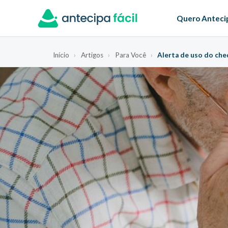
Quero Anteci
Início
›
Artigos
›
Para Você
›
Alerta de uso do cheq