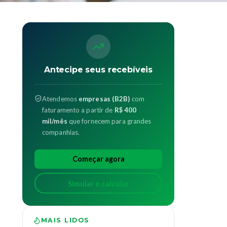
Antecipe seus recebíveis
Atendemos
empresas (B2B)
com
faturamento a partir de
R$ 400
mil/mês
que fornecem para grandes
companhias.
Começar agora
Simular e calcular
MAIS LIDOS