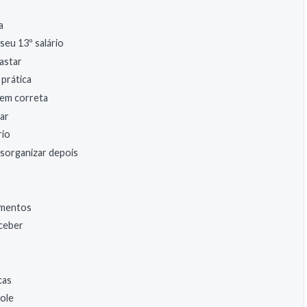
a
seu 13º salário
astar
 prática
dem correta
rar
rio
esorganizar depois
imentos
rceber
cas
ole