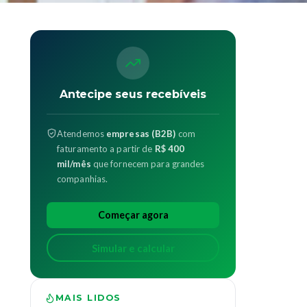
Antecipe seus recebíveis
Atendemos
empresas (B2B)
com
faturamento a partir de
R$ 400
mil/mês
que fornecem para grandes
companhias.
Começar agora
Simular e calcular
MAIS LIDOS