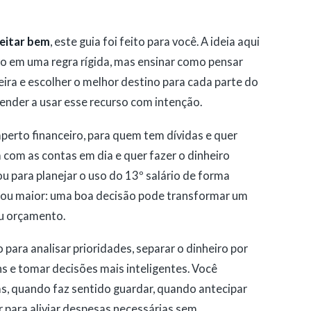
eitar bem
, este guia foi feito para você. A ideia aqui
ro em uma regra rígida, mas ensinar como pensar
eira e escolher o melhor destino para cada parte do
render a usar esse recurso com intenção.
 aperto financeiro, para quem tem dívidas e quer
á com as contas em dia e quer fazer o dinheiro
 para planejar o uso do 13º salário de forma
o ou maior: uma boa decisão pode transformar um
eu orçamento.
 para analisar prioridades, separar o dinheiro por
s e tomar decisões mais inteligentes. Você
s, quando faz sentido guardar, quando antecipar
 para aliviar despesas necessárias sem