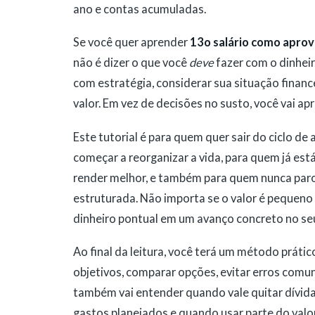
ano e contas acumuladas.
Se você quer aprender
13o salário como aprov
não é dizer o que você
deve
fazer com o dinhei
com estratégia, considerar sua situação financ
valor. Em vez de decisões no susto, você vai ap
Este tutorial é para quem quer sair do ciclo de
começar a reorganizar a vida, para quem já est
render melhor, e também para quem nunca parou
estruturada. Não importa se o valor é pequen
dinheiro pontual em um avanço concreto no s
Ao final da leitura, você terá um método prático
objetivos, comparar opções, evitar erros comun
também vai entender quando vale quitar dívida
gastos planejados e quando usar parte do valor