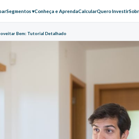
par
Segmentos ▾
Conheça e Aprenda
Calcular
Quero Investir
Sobr
oveitar Bem: Tutorial Detalhado