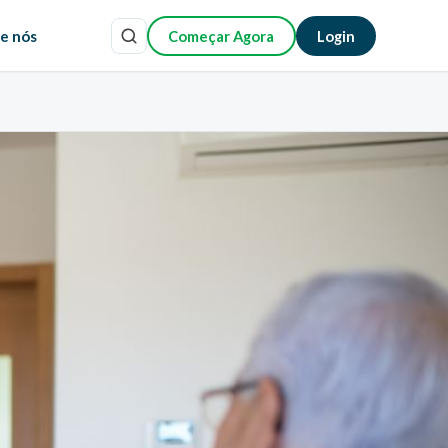
e nós
Começar Agora
Login