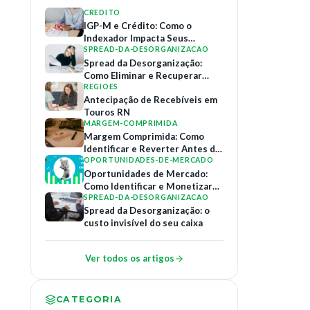
CREDITO
IGP-M e Crédito: Como o
Indexador Impacta Seus
Contratos de Financiamento
SPREAD-DA-DESORGANIZACAO
Spread da Desorganização:
Como Eliminar e Recuperar
Margem
REGIOES
Antecipação de Recebíveis em
Touros RN
MARGEM-COMPRIMIDA
Margem Comprimida: Como
Identificar e Reverter Antes do
Colapso
OPORTUNIDADES-DE-MERCADO
Oportunidades de Mercado:
Como Identificar e Monetizar
Relações B2B
SPREAD-DA-DESORGANIZACAO
Spread da Desorganização: o
custo invisível do seu caixa
Ver todos os artigos
CATEGORIA